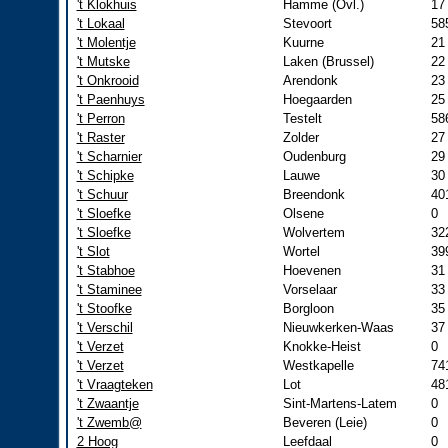
't Klokhuis
Hamme (Ovl.)
17
't Lokaal
Stevoort
58
't Molentje
Kuurne
21
't Mutske
Laken (Brussel)
22
't Onkrooid
Arendonk
23
't Paenhuys
Hoegaarden
25
't Perron
Testelt
58
't Raster
Zolder
27
't Scharnier
Oudenburg
29
't Schipke
Lauwe
30
't Schuur
Breendonk
40
't Sloefke
Olsene
0
't Sloefke
Wolvertem
32
't Slot
Wortel
39
't Stabhoe
Hoevenen
31
't Staminee
Vorselaar
33
't Stoofke
Borgloon
35
't Verschil
Nieuwkerken-Waas
37
't Verzet
Knokke-Heist
0
't Verzet
Westkapelle
74
't Vraagteken
Lot
48
't Zwaantje
Sint-Martens-Latem
0
't Zwemb@
Beveren (Leie)
0
2 Hoog
Leefdaal
0