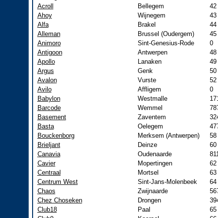
Acroll
Bellegem
42
Ahoy
Wijnegem
43
Alfa
Brakel
44
Alleman
Brussel (Oudergem)
45
Animoro
Sint-Genesius-Rode
0
Antigoon
Antwerpen
48
Apollo
Lanaken
49
Argus
Genk
50
Avalon
Vurste
52
Avilo
Affligem
0
Babylon
Westmalle
17
Barcode
Wemmel
78
Basement
Zaventem
32
Basta
Oelegem
47
Bouckenborg
Merksem (Antwerpen)
58
Brieljant
Deinze
60
Canavia
Oudenaarde
81
Cavier
Mopertingen
62
Centraal
Mortsel
63
Centrum West
Sint-Jans-Molenbeek
64
Chaos
Zwijnaarde
56
Chez Choseken
Drongen
39
Club18
Paal
65