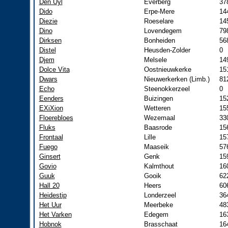
Den Uyl
Everberg
37
Dido
Erpe-Mere
14
Diezie
Roeselare
14
Dino
Lovendegem
79
Dirksen
Bonheiden
56
Distel
Heusden-Zolder
0
Djem
Melsele
14
Dolce Vita
Oostnieuwkerke
15
Dwars
Nieuwerkerken (Limb.)
81
Echo
Steenokkerzeel
0
Eenders
Buizingen
15
EXiXion
Wetteren
15
Floerebloes
Wezemaal
33
Fluks
Baasrode
15
Frontaal
Lille
15
Fuego
Maaseik
57
Ginsert
Genk
15
Govio
Kalmthout
16
Guuk
Gooik
62
Hall 20
Heers
60
Heidestip
Londerzeel
36
Het Uur
Meerbeke
48
Het Varken
Edegem
16
Hobnok
Brasschaat
16