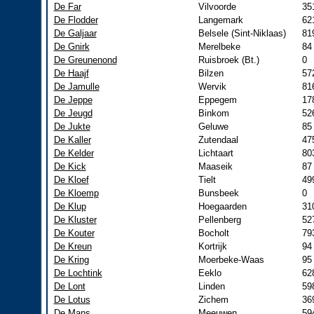
De Far
Vilvoorde
35
De Flodder
Langemark
62
De Galjaar
Belsele (Sint-Niklaas)
81
De Gnirk
Merelbeke
84
De Greunenond
Ruisbroek (Bt.)
0
De Haajf
Bilzen
57
De Jamulle
Wervik
81
De Jeppe
Eppegem
17
De Jeugd
Binkom
52
De Jukte
Geluwe
85
De Kaller
Zutendaal
47
De Kelder
Lichtaart
80
De Kick
Maaseik
87
De Kloef
Tielt
49
De Kloemp
Bunsbeek
0
De Klup
Hoegaarden
31
De Kluster
Pellenberg
52
De Kouter
Bocholt
79
De Kreun
Kortrijk
94
De Kring
Moerbeke-Waas
95
De Lochtink
Eeklo
62
De Lont
Linden
59
De Lotus
Zichem
36
De Mans
Meeuwen
59