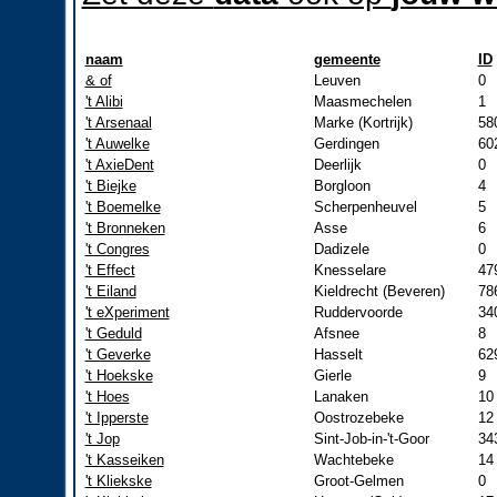
naam
gemeente
ID
& of
Leuven
0
't Alibi
Maasmechelen
1
't Arsenaal
Marke (Kortrijk)
58
't Auwelke
Gerdingen
60
't AxieDent
Deerlijk
0
't Biejke
Borgloon
4
't Boemelke
Scherpenheuvel
5
't Bronneken
Asse
6
't Congres
Dadizele
0
't Effect
Knesselare
47
't Eiland
Kieldrecht (Beveren)
78
't eXperiment
Ruddervoorde
34
't Geduld
Afsnee
8
't Geverke
Hasselt
62
't Hoekske
Gierle
9
't Hoes
Lanaken
10
't Ipperste
Oostrozebeke
12
't Jop
Sint-Job-in-'t-Goor
34
't Kasseiken
Wachtebeke
14
't Kliekske
Groot-Gelmen
0