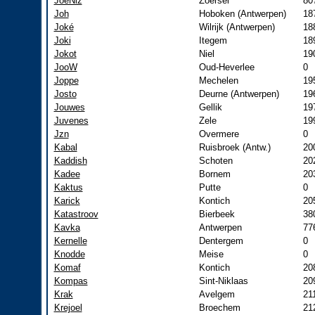
JoeNiz
Zoersel
80
Joh
Hoboken (Antwerpen)
18
Joké
Wilrijk (Antwerpen)
18
Joki
Itegem
18
Jokot
Niel
19
JooW
Oud-Heverlee
0
Joppe
Mechelen
19
Josto
Deurne (Antwerpen)
19
Jouwes
Gellik
19
Juvenes
Zele
19
Jzn
Overmere
0
Kabal
Ruisbroek (Antw.)
20
Kaddish
Schoten
20
Kadee
Bornem
20
Kaktus
Putte
0
Karick
Kontich
20
Katastroov
Bierbeek
38
Kavka
Antwerpen
77
Kernelle
Dentergem
0
Knodde
Meise
0
Komaf
Kontich
20
Kompas
Sint-Niklaas
20
Krak
Avelgem
21
Krejoel
Broechem
21