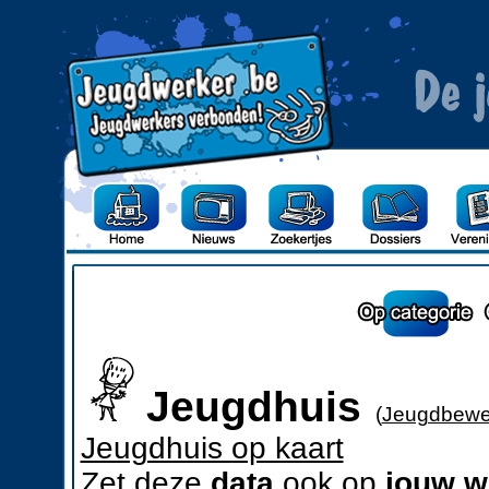
Jeugdhuis
(
Jeugdbewe
Jeugdhuis op kaart
Zet deze
data
ook op
jouw w