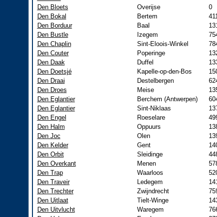
Den Bloets
Overijse
0
Den Bokal
Bertem
41
Den Borduur
Baal
13
Den Bustle
Izegem
75
Den Chaplin
Sint-Eloois-Winkel
78
Den Couter
Poperinge
13
Den Daak
Duffel
13
Den Doetsjé
Kapelle-op-den-Bos
15
Den Draai
Destelbergen
62
Den Droes
Meise
13
Den Eglantier
Berchem (Antwerpen)
60
Den Eglantier
Sint-Niklaas
13
Den Engel
Roeselare
49
Den Halm
Oppuurs
13
Den Joc
Olen
13
Den Kelder
Gent
14
Den Orbit
Sleidinge
44
Den Overkant
Menen
57
Den Trap
Waarloos
52
Den Traveir
Ledegem
14
Den Trechter
Zwijndrecht
75
Den Uitlaat
Tielt-Winge
14
Den Uitvlucht
Waregem
76