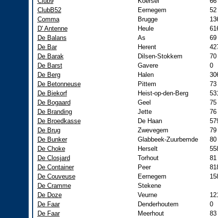
Club9
Koersel
66
ClubB52
Eernegem
52
Comma
Brugge
13
D' Antenne
Heule
61
De Balans
As
69
De Bar
Herent
42
De Barak
Dilsen-Stokkem
70
De Barst
Gavere
0
De Berg
Halen
30
De Betonneuse
Pittem
73
De Biekorf
Heist-op-den-Berg
53
De Bogaard
Geel
75
De Branding
Jette
76
De Broedkasse
De Haan
57
De Brug
Zwevegem
79
De Bunker
Glabbeek-Zuurbemde
80
De Choke
Herselt
55
De Closjard
Torhout
81
De Container
Peer
81
De Couveuse
Eernegem
15
De Cramme
Stekene
De Doze
Veurne
12
De Faar
Denderhoutem
0
De Faar
Meerhout
83