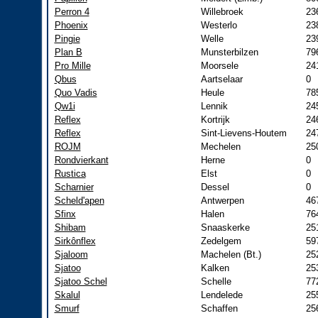
Perron 4
Willebroek
23
Phoenix
Westerlo
23
Pingie
Welle
23
Plan B
Munsterbilzen
79
Pro Mille
Moorsele
24
Qbus
Aartselaar
0
Quo Vadis
Heule
78
Qw1i
Lennik
24
Reflex
Kortrijk
24
Reflex
Sint-Lievens-Houtem
24
ROJM
Mechelen
25
Rondvierkant
Herne
0
Rustica
Elst
0
Scharnier
Dessel
0
Scheld'apen
Antwerpen
46
Sfinx
Halen
76
Shibam
Snaaskerke
25
Sirkônflex
Zedelgem
59
Sjaloom
Machelen (Bt.)
25
Sjatoo
Kalken
25
Sjatoo Schel
Schelle
77
Skalul
Lendelede
25
Smurf
Schaffen
25