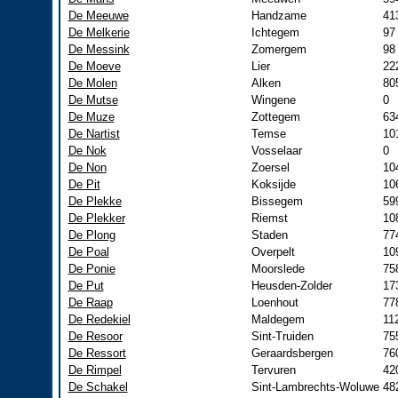
De Meeuwe
Handzame
41
De Melkerie
Ichtegem
97
De Messink
Zomergem
98
De Moeve
Lier
22
De Molen
Alken
80
De Mutse
Wingene
0
De Muze
Zottegem
63
De Nartist
Temse
10
De Nok
Vosselaar
0
De Non
Zoersel
10
De Pit
Koksijde
10
De Plekke
Bissegem
59
De Plekker
Riemst
10
De Plong
Staden
77
De Poal
Overpelt
10
De Ponie
Moorslede
75
De Put
Heusden-Zolder
17
De Raap
Loenhout
77
De Redekiel
Maldegem
11
De Resoor
Sint-Truiden
75
De Ressort
Geraardsbergen
76
De Rimpel
Tervuren
42
De Schakel
Sint-Lambrechts-Woluwe
48