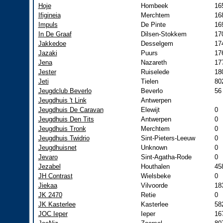
Hoje
Hombeek
16
Ifigineia
Merchtem
16
Impuls
De Pinte
16
In De Graaf
Dilsen-Stokkem
17
Jakkedoe
Desselgem
17
Jazaki
Puurs
17
Jena
Nazareth
17
Jester
Ruiselede
18
Jeti
Tielen
80
Jeugdclub Beverlo
Beverlo
56
Jeugdhuis 't Link
Antwerpen
Jeugdhuis De Caravan
Elewijt
0
Jeugdhuis Den Tits
Antwerpen
0
Jeugdhuis Tronk
Merchtem
0
Jeugdhuis Twidrio
Sint-Pieters-Leeuw
0
Jeugdhuisnet
Unknown
0
Jevaro
Sint-Agatha-Rode
0
Jezabel
Houthalen
45
JH Contrast
Wielsbeke
0
Jiekaa
Vilvoorde
18
JK 2470
Retie
0
JK Kasterlee
Kasterlee
58
JOC Ieper
Ieper
16