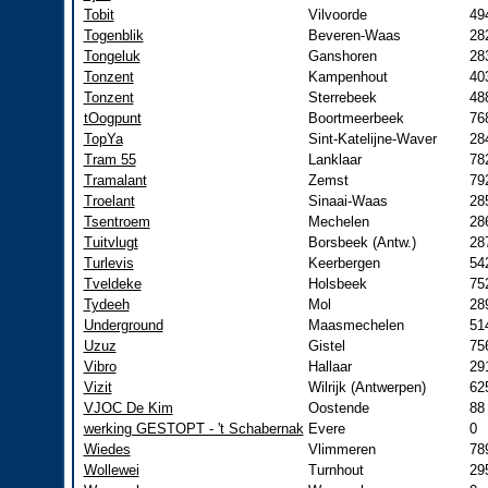
Tobit
Vilvoorde
49
Togenblik
Beveren-Waas
28
Tongeluk
Ganshoren
28
Tonzent
Kampenhout
40
Tonzent
Sterrebeek
48
tOogpunt
Boortmeerbeek
76
TopYa
Sint-Katelijne-Waver
28
Tram 55
Lanklaar
78
Tramalant
Zemst
79
Troelant
Sinaai-Waas
28
Tsentroem
Mechelen
28
Tuitvlugt
Borsbeek (Antw.)
28
Turlevis
Keerbergen
54
Tveldeke
Holsbeek
75
Tydeeh
Mol
28
Underground
Maasmechelen
51
Uzuz
Gistel
75
Vibro
Hallaar
29
Vizit
Wilrijk (Antwerpen)
62
VJOC De Kim
Oostende
88
werking GESTOPT - 't Schabernak
Evere
0
Wiedes
Vlimmeren
78
Wollewei
Turnhout
29