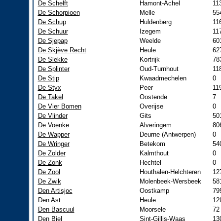
De Schelft
Hamont-Achel
11
De Schorpioen
Melle
55
De Schup
Huldenberg
11
De Schuur
Izegem
11
De Sjepap
Weelde
60
De Skjève Recht
Heule
62
De Slekke
Kortrijk
78
De Splinter
Oud-Turnhout
11
De Stip
Kwaadmechelen
0
De Styx
Peer
11
De Takel
Oostende
7
De Vier Bomen
Overijse
0
De Vlinder
Gits
50
De Voenke
Alveringem
80
De Wapper
Deurne (Antwerpen)
0
De Wringer
Betekom
54
De Zolder
Kalmthout
0
De Zonk
Hechtel
0
De Zool
Houthalen-Helchteren
12
De Zwik
Molenbeek-Wersbeek
58
Den Artisjoc
Oostkamp
79
Den Ast
Heule
12
Den Bascuul
Moorsele
72
Den Biel
Sint-Gillis-Waas
13