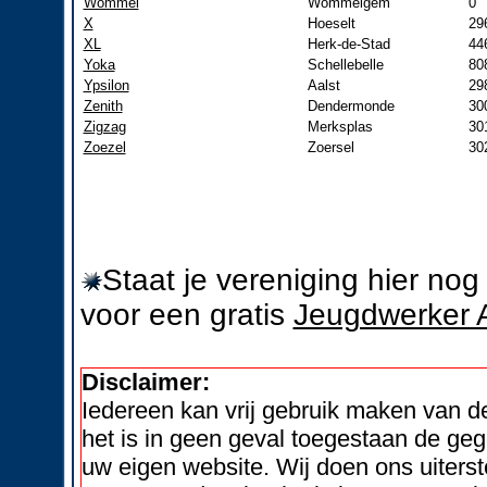
Wommel
Wommelgem
0
X
Hoeselt
29
XL
Herk-de-Stad
44
Yoka
Schellebelle
80
Ypsilon
Aalst
29
Zenith
Dendermonde
30
Zigzag
Merksplas
30
Zoezel
Zoersel
30
Staat je vereniging hier no
voor een gratis
Jeugdwerker 
Disclaimer:
Iedereen kan vrij gebruik maken van 
het is in geen geval toegestaan de geg
uw eigen website. Wij doen ons uiters