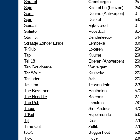
Snuffel
Grembergen
25
Sojo
Kessel-Lo (Leuven)
25
Sorm
Deurne (Antwerpen)
0
Spin
Dessel
58
Spiraal
Rijkevorsel
0
Splinter
Roosdaal
81
Stam X
Denderleeuw
54
Straatje Zonder Einde
Lembeke
80
T-Klub
Lokeren
26
Tap
Kuurne
26
Tel 18
Ekeren (Antwerpen)
26
Ten Goudberge
Wevelgem
27
Ter Walle
Kruibeke
27
Terlinden
Aalst
27
Tessloo
Tessenderlo
27
The Bassment
Houthalen
57
The Nooddle
Beernem
27
The Pub
Lanaken
78
Thope
Sint-Andries
47
Ti'Ket
Rupelmonde
63
Tijl
Diest
27
Time Out
Zellik
27
tJOC
Buggenhout
52
Tjok
Hove
28