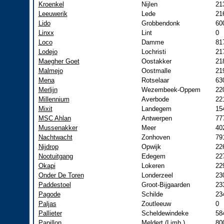
Kroenkel
Nijlen
21
Leeuwerik
Lede
21
Lido
Grobbendonk
60
Linxx
Lint
0
Loco
Damme
81
Lodejo
Lochristi
21
Maegher Goet
Oostakker
21
Malmejo
Oostmalle
21
Mena
Rotselaar
63
Merlijn
Wezembeek-Oppem
22
Millennium
Averbode
22
Mixit
Landegem
15
MSC Ahlan
Antwerpen
77
Mussenakker
Meer
40
Nachtwacht
Zonhoven
79
Nijdrop
Opwijk
22
Nootuitgang
Edegem
22
Okapi
Lokeren
22
Onder De Toren
Londerzeel
23
Paddestoel
Groot-Bijgaarden
23
Pagode
Schilde
23
Paljas
Zoutleeuw
0
Pallieter
Scheldewindeke
58
Papillon
Meldert (Limb.)
80