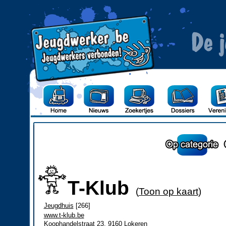
T-Klub
(
Toon op kaart
)
Jeugdhuis
[266]
www.t-klub.be
Koophandelstraat 23, 9160 Lokeren