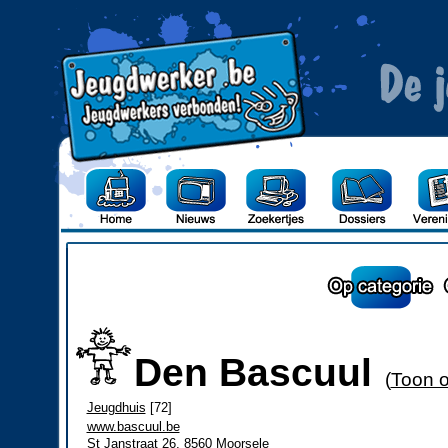
Den Bascuul
(
Toon o
Jeugdhuis
[72]
www.bascuul.be
St Janstraat 26, 8560 Moorsele