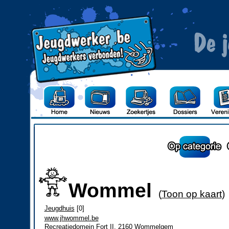
Wommel
(
Toon op kaart
)
Jeugdhuis
[0]
www.jhwommel.be
Recreatiedomein Fort II, 2160 Wommelgem