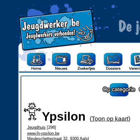
Ypsilon
(
Toon op kaart
)
Jeugdhuis
[298]
www.jh-ypsilon.be
Meuleschettestraat 32, 9300 Aalst