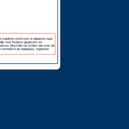
 kopiëren en/of over te plaatsen naar
lijk voor foutieve gegevens en
passen. Beschikt uw echter niet over de
 vermeld in de database, registreer