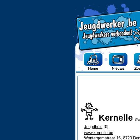
Kernelle
(
Too
Jeugdhuis
[0]
www.kernelle.be
Wontergemstraat 16, 8720 De