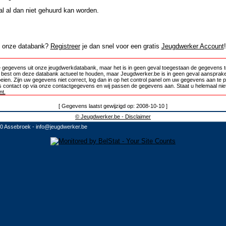
al al dan niet gehuurd kan worden.
in onze databank?
Registreer
je dan snel voor een gratis
Jeugdwerker Account
!
 gegevens uit onze jeugdwerkdatabank, maar het is in geen geval toegestaan de gegevens te
e best om deze databank actueel te houden, maar Jeugdwerker.be is in geen geval aansprake
oeien. Zijn uw gegevens niet correct, log dan in op het control panel om uw gegevens aan te 
 contact op via onze contactgegevens en wij passen de gegevens aan. Staat u helemaal niet
t.
[ Gegevens laatst gewijzigd op: 2008-10-10 ]
© Jeugdwerker.be - Disclaimer
10 Assebroek -
info@jeugdwerker.be