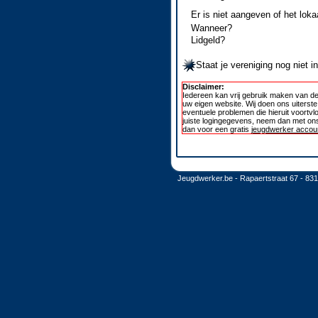
Er is niet aangeven of het loka
Wanneer?
Lidgeld?
Staat je vereniging nog niet 
Disclaimer:
Iedereen kan vrij gebruik maken van de
uw eigen website. Wij doen ons uiterst
eventuele problemen die hieruit voortvl
juiste logingegevens, neem dan met ons
dan voor een gratis
jeugdwerker accoun
Jeugdwerker.be - Rapaertstraat 67 - 83