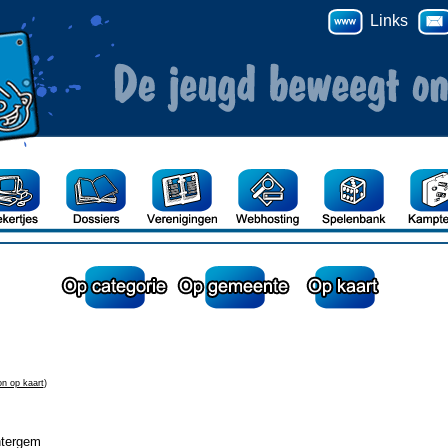
Links
n op kaart
)
ntergem