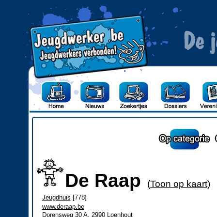
De Raap
(
Toon op kaart
)
Jeugdhuis
[778]
www.deraap.be
Dorensweg 30 A, 2990 Loenhout