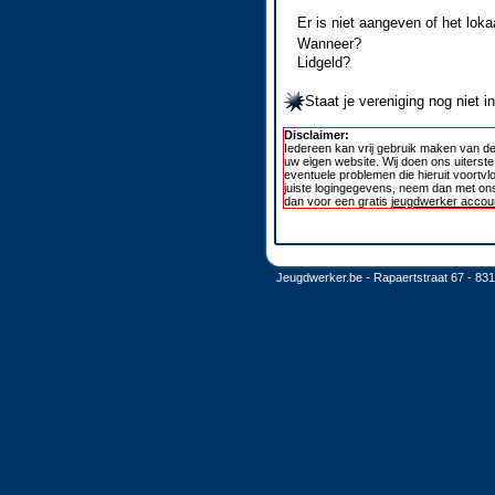
Er is niet aangeven of het loka
Wanneer?
Lidgeld?
Staat je vereniging nog niet 
Disclaimer:
Iedereen kan vrij gebruik maken van de
uw eigen website. Wij doen ons uiterst
eventuele problemen die hieruit voortvl
juiste logingegevens, neem dan met ons
dan voor een gratis
jeugdwerker accoun
Jeugdwerker.be - Rapaertstraat 67 - 83