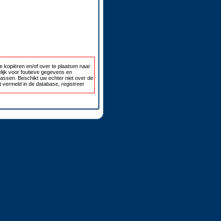
 kopiëren en/of over te plaatsen naar
lijk voor foutieve gegevens en
passen. Beschikt uw echter niet over de
 vermeld in de database, registreer