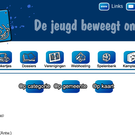
Links
art
)
(Antw.)