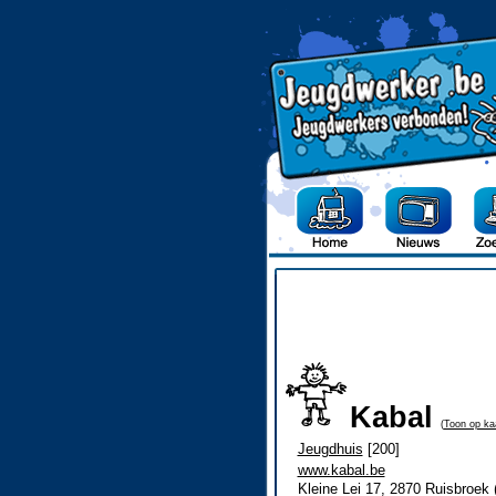
Kabal
(
Toon op ka
Jeugdhuis
[200]
www.kabal.be
Kleine Lei 17, 2870 Ruisbroek 