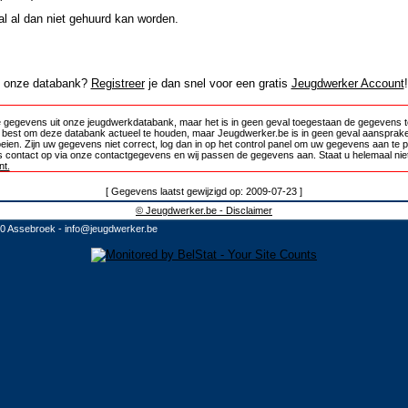
al al dan niet gehuurd kan worden.
in onze databank?
Registreer
je dan snel voor een gratis
Jeugdwerker Account
!
 gegevens uit onze jeugdwerkdatabank, maar het is in geen geval toegestaan de gegevens te
e best om deze databank actueel te houden, maar Jeugdwerker.be is in geen geval aansprake
oeien. Zijn uw gegevens niet correct, log dan in op het control panel om uw gegevens aan te 
 contact op via onze contactgegevens en wij passen de gegevens aan. Staat u helemaal niet
t.
[ Gegevens laatst gewijzigd op: 2009-07-23 ]
© Jeugdwerker.be - Disclaimer
10 Assebroek -
info@jeugdwerker.be