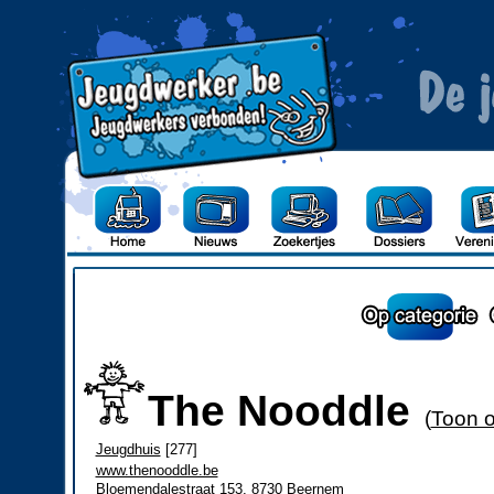
The Nooddle
(
Toon o
Jeugdhuis
[277]
www.thenooddle.be
Bloemendalestraat 153, 8730 Beernem