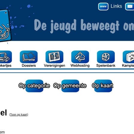
Links
el
(
Toon op kaart
)
gem