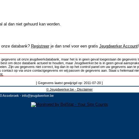
al al dan niet gehuurd kan worden.
in onze databank?
Registreer
je dan snel voor een gratis
Jeugdwerker Account
!
 gegevens uit onze jeugdwerkdatabank, maar het is in geen geval toegestaan de gegevens te
e best om deze databank actueel te houden, maar Jeugdwerker.be is in geen geval aansprake
oeien. Zijn uw gegevens niet correct, log dan in op het control panel om uw gegevens aan te 
 contact op via onze contactgegevens en wij passen de gegevens aan. Staat u helemaal niet
t.
[ Gegevens laatst gewijzigd op: 2011-07-20 ]
© Jeugdwerker.be - Disclaimer
10 Assebroek -
info@jeugdwerker.be