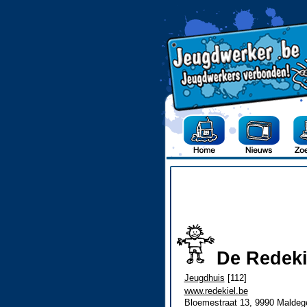
De Redeki
Jeugdhuis
[112]
www.redekiel.be
Bloemestraat 13, 9990 Malde