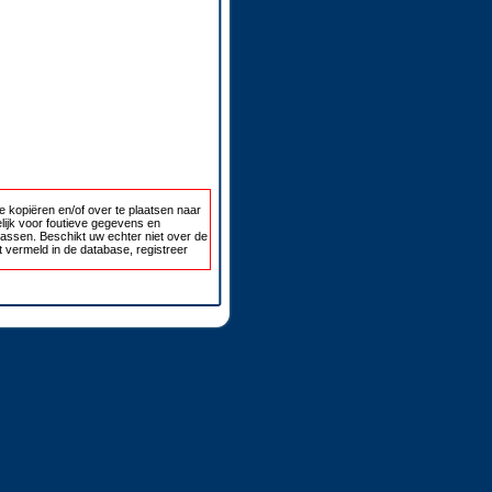
 kopiëren en/of over te plaatsen naar
lijk voor foutieve gegevens en
passen. Beschikt uw echter niet over de
 vermeld in de database, registreer