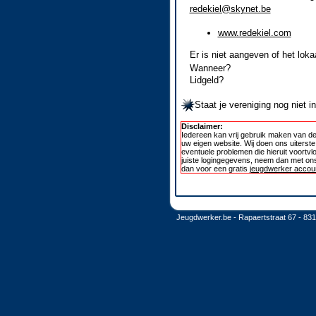
redekiel@skynet.be
www.redekiel.com
Er is niet aangeven of het loka
Wanneer?
Lidgeld?
Staat je vereniging nog niet 
Disclaimer:
Iedereen kan vrij gebruik maken van de
uw eigen website. Wij doen ons uiterst
eventuele problemen die hieruit voortvl
juiste logingegevens, neem dan met ons
dan voor een gratis
jeugdwerker accoun
Jeugdwerker.be - Rapaertstraat 67 - 83