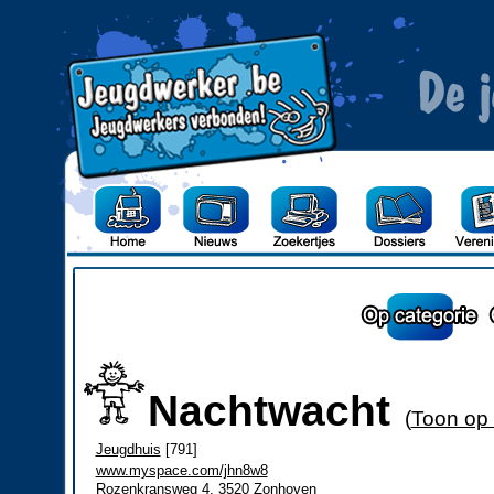
Nachtwacht
(
Toon op 
Jeugdhuis
[791]
www.myspace.com/jhn8w8
Rozenkransweg 4, 3520 Zonhoven