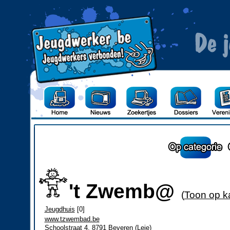
't Zwemb@
(
Toon op k
Jeugdhuis
[0]
www.tzwembad.be
Schoolstraat 4, 8791 Beveren (Leie)