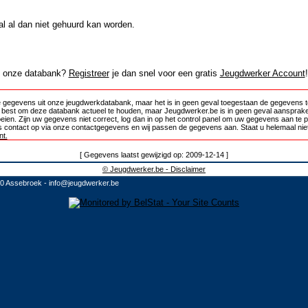
al al dan niet gehuurd kan worden.
in onze databank?
Registreer
je dan snel voor een gratis
Jeugdwerker Account
!
 gegevens uit onze jeugdwerkdatabank, maar het is in geen geval toegestaan de gegevens te
e best om deze databank actueel te houden, maar Jeugdwerker.be is in geen geval aansprake
oeien. Zijn uw gegevens niet correct, log dan in op het control panel om uw gegevens aan te 
 contact op via onze contactgegevens en wij passen de gegevens aan. Staat u helemaal niet
t.
[ Gegevens laatst gewijzigd op: 2009-12-14 ]
© Jeugdwerker.be - Disclaimer
10 Assebroek -
info@jeugdwerker.be