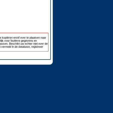
 kopiëren en/of over te plaatsen naar
lijk voor foutieve gegevens en
passen. Beschikt uw echter niet over de
 vermeld in de database, registreer