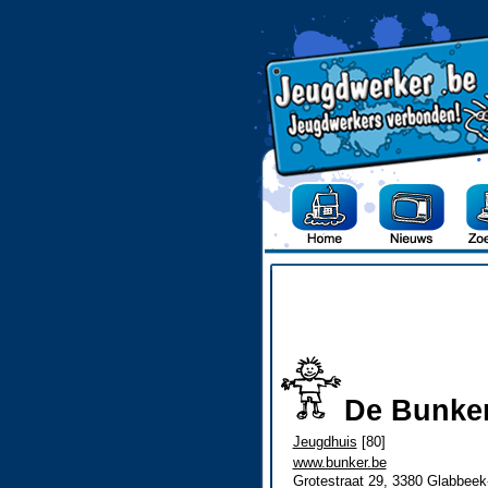
De Bunke
Jeugdhuis
[80]
www.bunker.be
Grotestraat 29, 3380 Glabbee