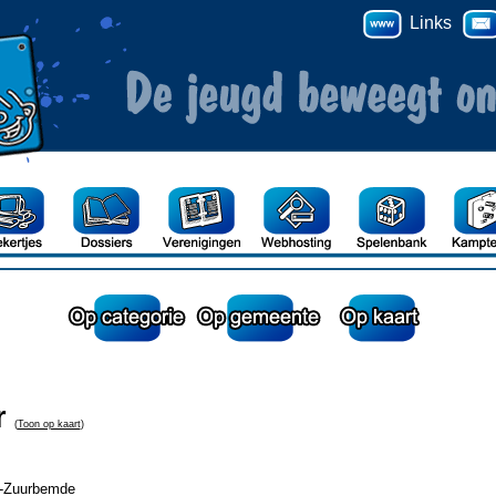
Links
r
(
Toon op kaart
)
k-Zuurbemde