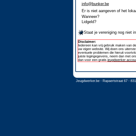
info@bunker.be
Er is niet aangeven of het loka
Wanneer?
Lidgeld?
Staat je vereniging nog niet 
Disclaimer:
Iedereen kan vrij gebruik maken van de
uw eigen website. Wij doen ons uiterst
eventuele problemen die hieruit voortvl
juiste logingegevens, neem dan met ons
dan voor een gratis
jeugdwerker accoun
Jeugdwerker.be - Rapaertstraat 67 - 83