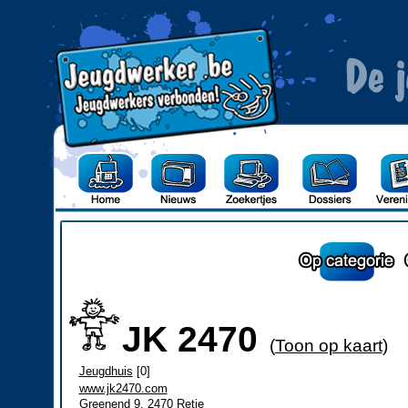
JK 2470
(
Toon op kaart
)
Jeugdhuis
[0]
www.jk2470.com
Greenend 9, 2470 Retie