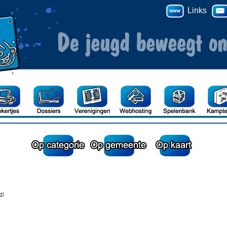
Links
rt
)