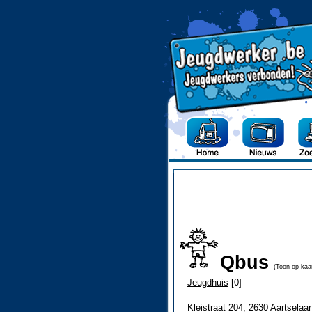
Qbus
(
Toon op kaa
Jeugdhuis
[0]
Kleistraat 204, 2630 Aartselaar