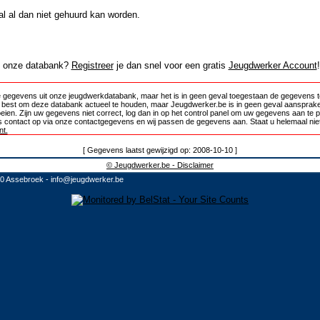
al al dan niet gehuurd kan worden.
in onze databank?
Registreer
je dan snel voor een gratis
Jeugdwerker Account
!
 gegevens uit onze jeugdwerkdatabank, maar het is in geen geval toegestaan de gegevens te
e best om deze databank actueel te houden, maar Jeugdwerker.be is in geen geval aansprake
oeien. Zijn uw gegevens niet correct, log dan in op het control panel om uw gegevens aan te 
 contact op via onze contactgegevens en wij passen de gegevens aan. Staat u helemaal niet
t.
[ Gegevens laatst gewijzigd op: 2008-10-10 ]
© Jeugdwerker.be - Disclaimer
10 Assebroek -
info@jeugdwerker.be