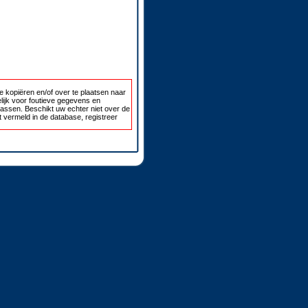
 kopiëren en/of over te plaatsen naar
lijk voor foutieve gegevens en
passen. Beschikt uw echter niet over de
 vermeld in de database, registreer