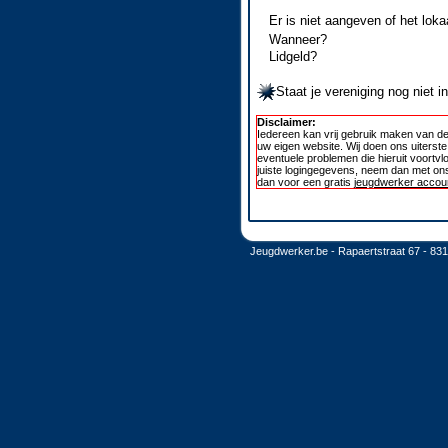
Er is niet aangeven of het loka
Wanneer?
Lidgeld?
Staat je vereniging nog niet 
Disclaimer:
Iedereen kan vrij gebruik maken van de
uw eigen website. Wij doen ons uiterst
eventuele problemen die hieruit voortvl
juiste logingegevens, neem dan met ons
dan voor een gratis
jeugdwerker accoun
Jeugdwerker.be - Rapaertstraat 67 - 83