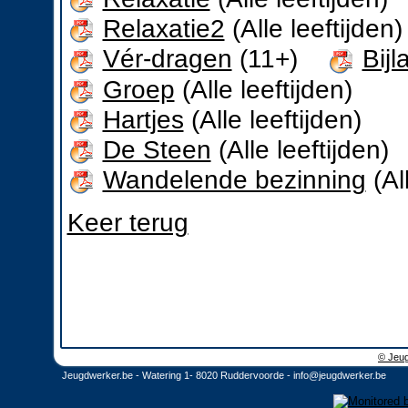
Relaxatie2
(Alle leeftijden)
Vér-dragen
(11+)
Bijl
Groep
(Alle leeftijden)
Hartjes
(Alle leeftijden)
De Steen
(Alle leeftijden)
Wandelende bezinning
(All
Keer terug
© Jeug
Jeugdwerker.be - Watering 1- 8020 Ruddervoorde -
info@jeugdwerker.be