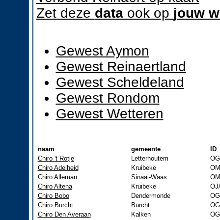
Zet deze
data
ook op
jouw w
Gewest Aymon
Gewest Reinaertland
Gewest Scheldeland
Gewest Rondom
Gewest Wetteren
naam
gemeente
ID
Chiro 't Rotje
Letterhoutem
OG
Chiro Adelheid
Kruibeke
OM
Chiro Alleman
Sinaai-Waas
OM
Chiro Altena
Kruibeke
OJ
Chiro Bobo
Dendermonde
OG
Chiro Burcht
Burcht
OG
Chiro Den Averaan
Kalken
OG