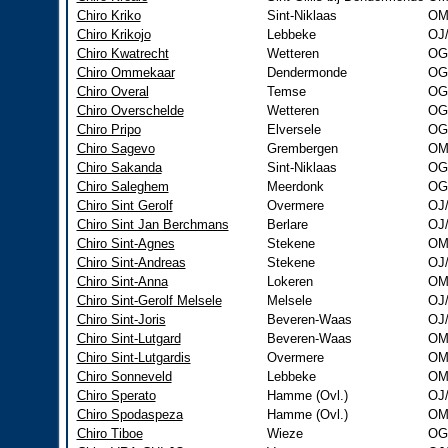
Chiro Kriko
Sint-Niklaas
OM
Chiro Krikojo
Lebbeke
OJ
Chiro Kwatrecht
Wetteren
OG
Chiro Ommekaar
Dendermonde
OG
Chiro Overal
Temse
OG
Chiro Overschelde
Wetteren
OG
Chiro Pripo
Elversele
OG
Chiro Sagevo
Grembergen
OM
Chiro Sakanda
Sint-Niklaas
OG
Chiro Saleghem
Meerdonk
OG
Chiro Sint Gerolf
Overmere
OJ
Chiro Sint Jan Berchmans
Berlare
OJ
Chiro Sint-Agnes
Stekene
OM
Chiro Sint-Andreas
Stekene
OJ
Chiro Sint-Anna
Lokeren
OM
Chiro Sint-Gerolf Melsele
Melsele
OJ
Chiro Sint-Joris
Beveren-Waas
OJ
Chiro Sint-Lutgard
Beveren-Waas
OM
Chiro Sint-Lutgardis
Overmere
OM
Chiro Sonneveld
Lebbeke
OM
Chiro Sperato
Hamme (Ovl.)
OJ
Chiro Spodaspeza
Hamme (Ovl.)
OM
Chiro Tiboe
Wieze
OG