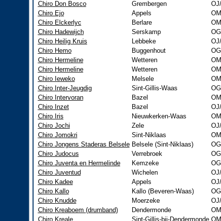
Chiro Don Bosco
Grembergen
OJ
Chiro Ejo
Appels
OM
Chiro Elckerlyc
Berlare
OM
Chiro Hadewijch
Serskamp
OG
Chiro Heilig Kruis
Lebbeke
OJ
Chiro Hemo
Buggenhout
OG
Chiro Hermeline
Wetteren
OM
Chiro Hermeline
Wetteren
OM
Chiro Ieweko
Melsele
OM
Chiro Inter-Jeugdig
Sint-Gillis-Waas
OG
Chiro Intervoran
Bazel
OM
Chiro Inzet
Bazel
OJ
Chiro Iris
Nieuwkerken-Waas
OM
Chiro Jochi
Zele
OJ
Chiro Jomokri
Sint-Niklaas
OM
Chiro Jongens Staderas Belsele
Belsele (Sint-Niklaas)
OG
Chiro Judocus
Verrebroek
OG
Chiro Juventa en Hermelinde
Kemzeke
OG
Chiro Juventud
Wichelen
OJ
Chiro Kadee
Appels
OJ/
Chiro Kallo
Kallo (Beveren-Waas)
OG
Chiro Knudde
Moerzeke
OJ
Chiro Kreaboem (drumband)
Dendermonde
OM
Chiro Kreale
Sint-Gillis-bij-Dendermonde
OM