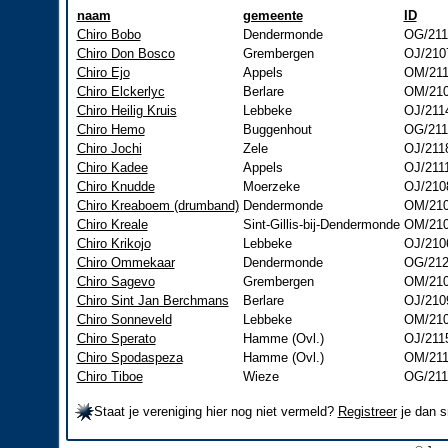
naam
gemeente
ID
Chiro Bobo
Dendermonde
OG/211
Chiro Don Bosco
Grembergen
OJ/210
Chiro Ejo
Appels
OM/211
Chiro Elckerlyc
Berlare
OM/21
Chiro Heilig Kruis
Lebbeke
OJ/211
Chiro Hemo
Buggenhout
OG/211
Chiro Jochi
Zele
OJ/211
Chiro Kadee
Appels
OJ/211
Chiro Knudde
Moerzeke
OJ/210
Chiro Kreaboem (drumband)
Dendermonde
OM/21
Chiro Kreale
Sint-Gillis-bij-Dendermonde
OM/21
Chiro Krikojo
Lebbeke
OJ/210
Chiro Ommekaar
Dendermonde
OG/21
Chiro Sagevo
Grembergen
OM/21
Chiro Sint Jan Berchmans
Berlare
OJ/210
Chiro Sonneveld
Lebbeke
OM/21
Chiro Sperato
Hamme (Ovl.)
OJ/211
Chiro Spodaspeza
Hamme (Ovl.)
OM/21
Chiro Tiboe
Wieze
OG/211
Staat je vereniging hier nog niet vermeld?
Registreer
je dan s