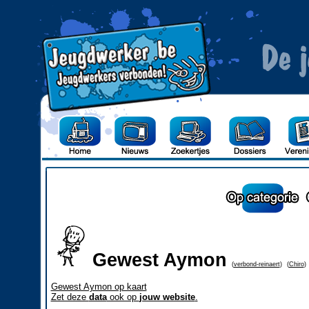
Gewest Aymon
(
verbond-reinaert
)
(
Chiro
)
Gewest Aymon op kaart
Zet deze
data
ook op
jouw website
.