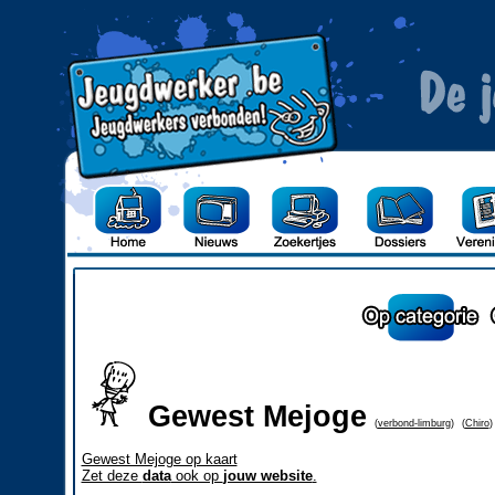
Gewest Mejoge
(
verbond-limburg
)
(
Chiro
)
Gewest Mejoge op kaart
Zet deze
data
ook op
jouw website
.