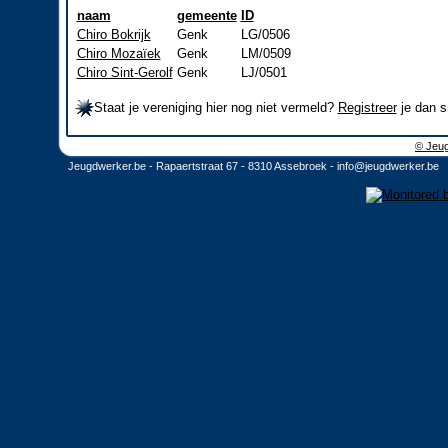
naam
gemeente
ID
Chiro Bokrijk
Genk
LG/0506
Chiro Mozaïek
Genk
LM/0509
Chiro Sint-Gerolf
Genk
LJ/0501
Staat je vereniging hier nog niet vermeld?
Registreer
je dan s
© Jeug
Jeugdwerker.be - Rapaertstraat 67 - 8310 Assebroek -
info@jeugdwerker.be