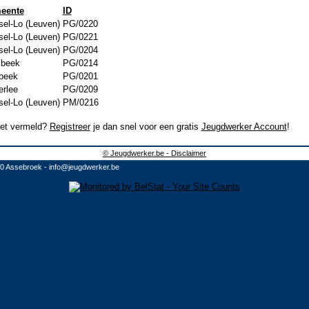
eente
ID
el-Lo (Leuven)
PG/0220
el-Lo (Leuven)
PG/0221
el-Lo (Leuven)
PG/0204
sbeek
PG/0214
beek
PG/0201
rlee
PG/0209
el-Lo (Leuven)
PM/0216
niet vermeld?
Registreer
je dan snel voor een gratis
Jeugdwerker Account
!
© Jeugdwerker.be - Disclaimer
10 Assebroek -
info@jeugdwerker.be