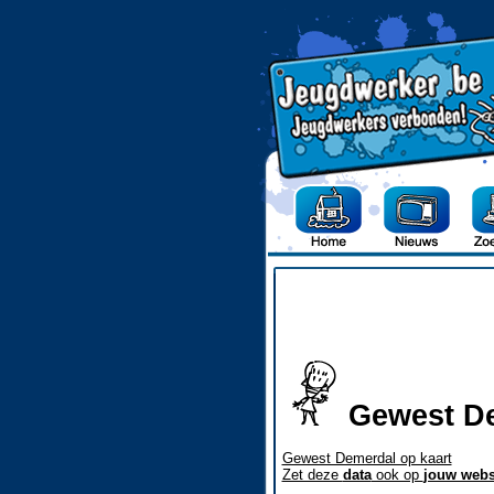
Gewest D
Gewest Demerdal op kaart
Zet deze
data
ook op
jouw webs