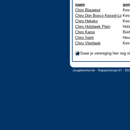
naam
gem
Chiro Blauwput
Kess
Chiro Don Bosco Kessel-Lo
Kess
Chiro Hekeko
Kess
Chiro Holsbeek Plein
Hol
Chiro Karoo
Bier
Chiro Spirit
Heve
Chiro Vlierbeek
Kess
Staat je vereniging hier nog 
Jeugdwerker.be - Rapaertstraat 67 - 83