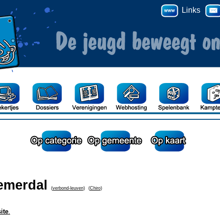
Links
emerdal
(
verbond-leuven
)
(
Chiro
)
ite
.