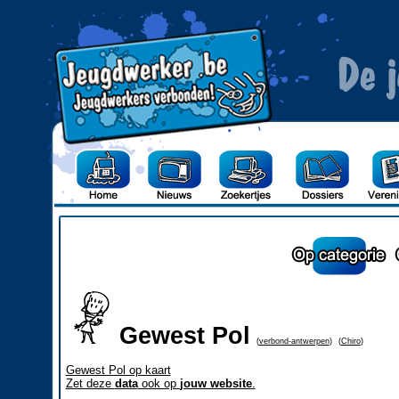
Gewest Pol
(
verbond-antwerpen
)
(
Chiro
)
Gewest Pol op kaart
Zet deze
data
ook op
jouw website
.