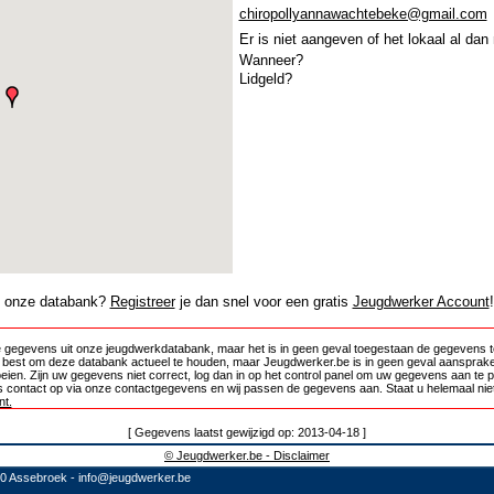
chiropollyannawachtebeke@gmail.com
Er is niet aangeven of het lokaal al dan
Wanneer?
Lidgeld?
in onze databank?
Registreer
je dan snel voor een gratis
Jeugdwerker Account
!
 gegevens uit onze jeugdwerkdatabank, maar het is in geen geval toegestaan de gegevens te
e best om deze databank actueel te houden, maar Jeugdwerker.be is in geen geval aansprake
oeien. Zijn uw gegevens niet correct, log dan in op het control panel om uw gegevens aan te 
 contact op via onze contactgegevens en wij passen de gegevens aan. Staat u helemaal niet
t.
[ Gegevens laatst gewijzigd op: 2013-04-18 ]
© Jeugdwerker.be - Disclaimer
10 Assebroek -
info@jeugdwerker.be