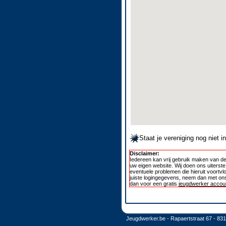
Staat je vereniging nog niet 
Disclaimer:
Iedereen kan vrij gebruik maken van de
uw eigen website. Wij doen ons uiterst
eventuele problemen die hieruit voortvl
juiste logingegevens, neem dan met ons
dan voor een gratis
jeugdwerker accoun
Jeugdwerker.be - Rapaertstraat 67 - 83