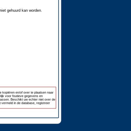
 niet gehuurd kan worden.
 kopiëren en/of over te plaatsen naar
lijk voor foutieve gegevens en
passen. Beschikt uw echter niet over de
 vermeld in de database, registreer