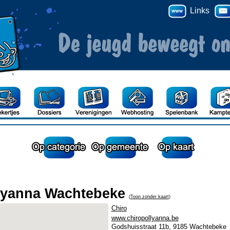
Links
lyanna Wachtebeke
(
Toon zonder kaart
)
Chiro
www.chiropollyanna.be
Godshuisstraat 11b, 9185 Wachtebeke