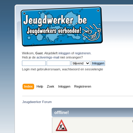
Welkom,
Gast
. Alsjeblieft
inloggen
of
registreren
.
Heb je de
activerings-mail
niet ontvangen?
Login met gebruikersnaam, wachtwoord en sessielengte
Index
Help
Zoek
Inloggen
Registreren
Jeugdwerker Forum
offline!