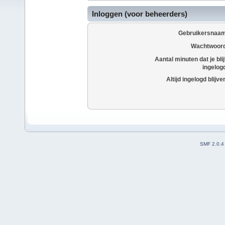
Inloggen (voor beheerders)
Gebruikersnaam
Wachtwoord
Aantal minuten dat je blij
ingelog
Altijd ingelogd blijve
SMF 2.0.4