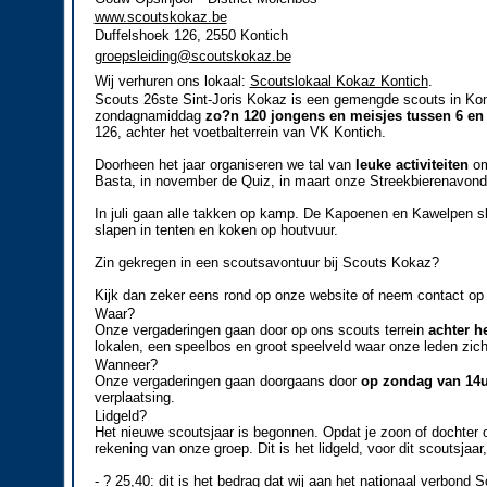
www.scoutskokaz.be
Duffelshoek 126, 2550 Kontich
groepsleiding@scoutskokaz.be
Wij verhuren ons lokaal:
Scoutslokaal Kokaz Kontich
.
Scouts 26ste Sint-Joris Kokaz is een gemengde scouts in Kon
zondagnamiddag
zo?n 120 jongens en meisjes tussen 6 en 
126, achter het voetbalterrein van VK Kontich.
Doorheen het jaar organiseren we tal van
leuke activiteiten
om
Basta, in november de Quiz, in maart onze Streekbierenavond en
In juli gaan alle takken op kamp. De Kapoenen en Kawelpen sla
slapen in tenten en koken op houtvuur.
Zin gekregen in een scoutsavontuur bij Scouts Kokaz?
Kijk dan zeker eens rond op onze website of neem contact op 
Waar?
Onze vergaderingen gaan door op ons scouts terrein
achter h
lokalen, een speelbos en groot speelveld waar onze leden zich
Wanneer?
Onze vergaderingen gaan doorgaans door
op zondag van 14u
verplaatsing.
Lidgeld?
Het nieuwe scoutsjaar is begonnen. Opdat je zoon of dochter 
rekening van onze groep. Dit is het lidgeld, voor dit scoutsjaar
- ? 25,40: dit is het bedrag dat wij aan het nationaal verbond