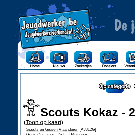
Scouts Kokaz - 2
(
Toon op kaart
)
Scouts en Gidsen Vlaanderen
[A3312G]
Gouw Opsinjoor - District Molenbos