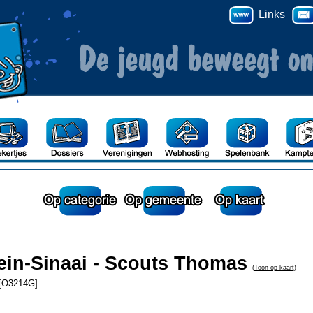
Links
ein-Sinaai - Scouts Thomas
(
Toon op kaart
)
[O3214G]