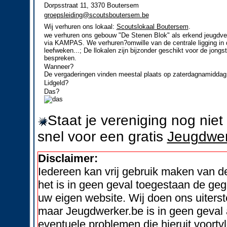
Dorpsstraat 11, 3370 Boutersem
groepsleiding@scoutsboutersem.be
Wij verhuren ons lokaal:
Scoutslokaal Boutersem
.
we verhuren ons gebouw "De Stenen Blok" als erkend jeugdverb
via KAMPAS. We verhuren?omwille van de centrale ligging in
leefweken...; De llokalen zijn bijzonder geschikt voor de jongs
bespreken.
Wanneer?
De vergaderingen vinden meestal plaats op zaterdagnamidda
Lidgeld?
Das?
Staat je vereniging nog nie
snel voor een gratis
Jeugdwer
Disclaimer:
Iedereen kan vrij gebruik maken van 
het is in geen geval toegestaan de geg
uw eigen website. Wij doen ons uiters
maar Jeugdwerker.be is in geen geval 
eventuele problemen die hieruit voortvl