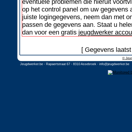
eventuele problemen die hieruit voortvl
op het control panel om uw gegevens a
juiste logingegevens, neem dan met on
passen de gegevens aan. Staat u helem
dan voor een gratis
jeugdwerker accou
[ Gegevens laatst
© Jeug
Jeugdwerker.be - Rapaertstraat 67 - 8310 Assebroek -
info@jeugdwerker.be