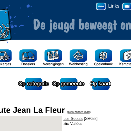
Links
ute Jean La Fleur
(
Toon zonder kaart
)
Les Scouts
[SV052]
Six Vallées