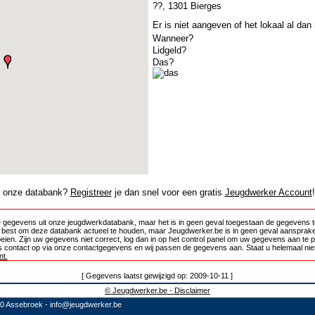
??, 1301 Bierges
Er is niet aangeven of het lokaal al dan
Wanneer?
Lidgeld?
Das?
in onze databank?
Registreer
je dan snel voor een gratis
Jeugdwerker Account
!
 gegevens uit onze jeugdwerkdatabank, maar het is in geen geval toegestaan de gegevens te
e best om deze databank actueel te houden, maar Jeugdwerker.be is in geen geval aansprake
oeien. Zijn uw gegevens niet correct, log dan in op het control panel om uw gegevens aan te 
 contact op via onze contactgegevens en wij passen de gegevens aan. Staat u helemaal niet
t.
[ Gegevens laatst gewijzigd op: 2009-10-11 ]
© Jeugdwerker.be - Disclaimer
10 Assebroek -
info@jeugdwerker.be