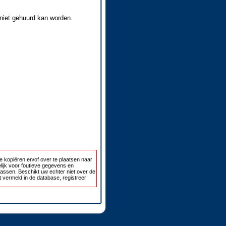
 niet gehuurd kan worden.
 kopiëren en/of over te plaatsen naar
lijk voor foutieve gegevens en
passen. Beschikt uw echter niet over de
 vermeld in de database, registreer