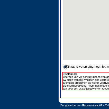
Staat je vereniging nog niet 
Disclaimer:
Iedereen kan vrij gebruik maken van de
uw eigen website. Wij doen ons uiterst
eventuele problemen die hieruit voortvl
juiste logingegevens, neem dan met ons
dan voor een gratis
jeugdwerker accoun
Jeugdwerker.be - Rapaertstraat 67 - 83