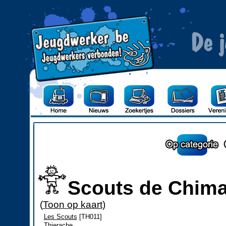
Scouts de Chimay
(
Toon op kaart
)
Les Scouts
[TH011]
Thierache