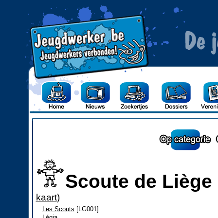
Scoute de Liège -
kaart
)
Les Scouts
[LG001]
Légia