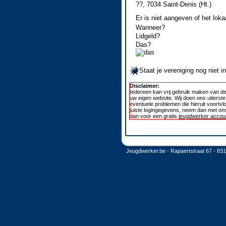
??, 7034 Saint-Denis (Ht.)
Er is niet aangeven of het loka
Wanneer?
Lidgeld?
Das?
Staat je vereniging nog niet 
Disclaimer:
Iedereen kan vrij gebruik maken van de
uw eigen website. Wij doen ons uiterst
eventuele problemen die hieruit voortvl
juiste logingegevens, neem dan met ons
dan voor een gratis
jeugdwerker accoun
Jeugdwerker.be - Rapaertstraat 67 - 83