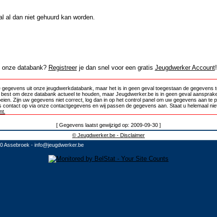
al al dan niet gehuurd kan worden.
in onze databank?
Registreer
je dan snel voor een gratis
Jeugdwerker Account
!
 gegevens uit onze jeugdwerkdatabank, maar het is in geen geval toegestaan de gegevens te
e best om deze databank actueel te houden, maar Jeugdwerker.be is in geen geval aansprake
oeien. Zijn uw gegevens niet correct, log dan in op het control panel om uw gegevens aan te 
 contact op via onze contactgegevens en wij passen de gegevens aan. Staat u helemaal niet
t.
[ Gegevens laatst gewijzigd op: 2009-09-30 ]
© Jeugdwerker.be - Disclaimer
10 Assebroek -
info@jeugdwerker.be