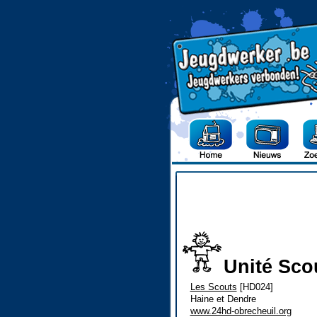
Unité Sco
Les Scouts
[HD024]
Haine et Dendre
www.24hd-obrecheuil.org