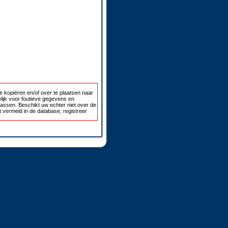
 kopiëren en/of over te plaatsen naar
lijk voor foutieve gegevens en
passen. Beschikt uw echter niet over de
 vermeld in de database, registreer