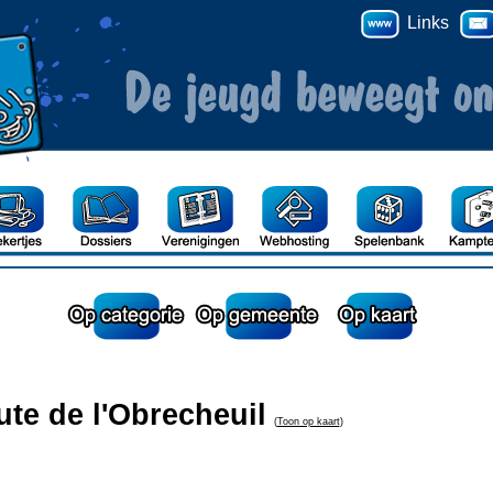
Links
ute de l'Obrecheuil
(
Toon op kaart
)