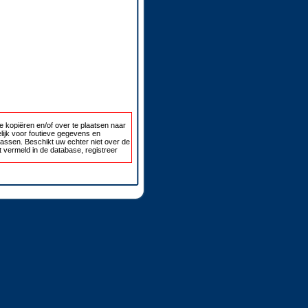
 kopiëren en/of over te plaatsen naar
lijk voor foutieve gegevens en
passen. Beschikt uw echter niet over de
 vermeld in de database, registreer