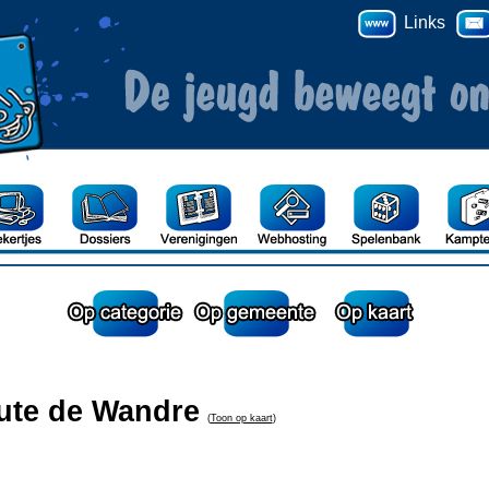
Links
ute de Wandre
(
Toon op kaart
)