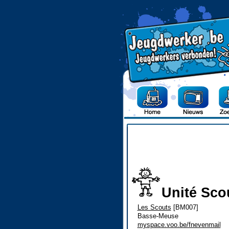
Unité Sco
Les Scouts
[BM007]
Basse-Meuse
myspace.voo.be/fnevenmail