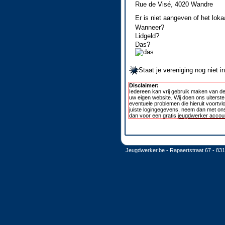
Rue de Visé, 4020 Wandre
Er is niet aangeven of het loka
Wanneer?
Lidgeld?
Das?
Staat je vereniging nog niet 
Disclaimer:
Iedereen kan vrij gebruik maken van de
uw eigen website. Wij doen ons uiterst
eventuele problemen die hieruit voortvl
juiste logingegevens, neem dan met ons
dan voor een gratis
jeugdwerker accoun
Jeugdwerker.be - Rapaertstraat 67 - 83