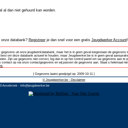
al al dan niet gehuurd kan worden.
in onze databank?
Registreer
je dan snel voor een gratis
Jeugdwerker Account
!
 gegevens uit onze jeugdwerkdatabank, maar het is in geen geval toegestaan de gegevens te
e best om deze databank actueel te houden, maar Jeugdwerker.be is in geen geval aansprake
oeien. Zijn uw gegevens niet correct, log dan in op het control panel om uw gegevens aan te 
 contact op via onze contactgegevens en wij passen de gegevens aan. Staat u helemaal niet
t.
[ Gegevens laatst gewijzigd op: 2009-10-11 ]
© Jeugdwerker.be - Disclaimer
10 Assebroek -
info@jeugdwerker.be