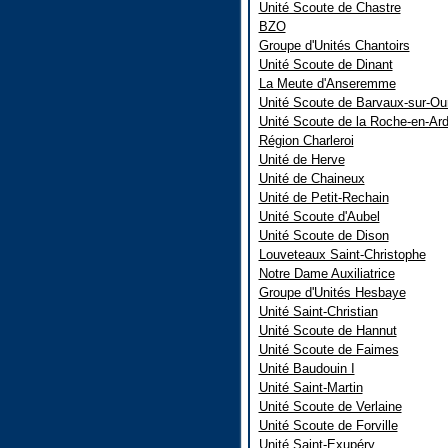
Unité Scoute de Chastre
BZO
Groupe d'Unités Chantoirs
Unité Scoute de Dinant
La Meute d'Anseremme
Unité Scoute de Barvaux-sur-Ou
Unité Scoute de la Roche-en-Ar
Région Charleroi
Unité de Herve
Unité de Chaineux
Unité de Petit-Rechain
Unité Scoute d'Aubel
Unité Scoute de Dison
Louveteaux Saint-Christophe
Notre Dame Auxiliatrice
Groupe d'Unités Hesbaye
Unité Saint-Christian
Unité Scoute de Hannut
Unité Scoute de Faimes
Unité Baudouin I
Unité Saint-Martin
Unité Scoute de Verlaine
Unité Scoute de Forville
Unité Saint-Exupéry