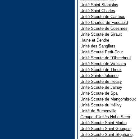
Unité Saint-Stanislas
Unité Saint-Charles
Unité Scoute de Casteau
Unité Charles de Foucauld
Unité Scoute de Cuesmes
Unité Scoute de Sirault
Haine et Dendre
Unité des Sangliers
Unité Scoute Petit-Dour
Unité Scoute de l'Obrecheuil
Unité Scoute de Vielsalm
Unité Scoute de Theux
Unité Sainte-Julienne
Unité Scoute de Heusy
Unité Scoute de Jalhay
Unité Scoute de Spa
Unité Scoute de Mangombroux
Unité Scoute du Hélivy
Unité de Burnenville
Groupe d'Unités Hohe Seen
Unité Scoute Saint Martin
Unité Scoute Saint Georges
Unité Scoute Saint-Stephane