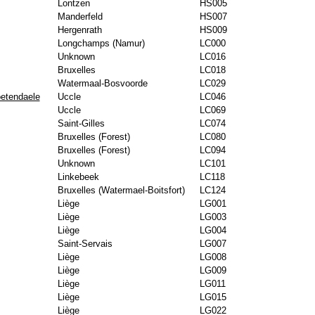
Lontzen
HS005
Manderfeld
HS007
Hergenrath
HS009
Longchamps (Namur)
LC000
Unknown
LC016
Bruxelles
LC018
Watermaal-Bosvoorde
LC029
etendaele
Uccle
LC046
Uccle
LC069
Saint-Gilles
LC074
Bruxelles (Forest)
LC080
Bruxelles (Forest)
LC094
Unknown
LC101
Linkebeek
LC118
Bruxelles (Watermael-Boitsfort)
LC124
Liège
LG001
Liège
LG003
Liège
LG004
Saint-Servais
LG007
Liège
LG008
Liège
LG009
Liège
LG011
Liège
LG015
Liège
LG022