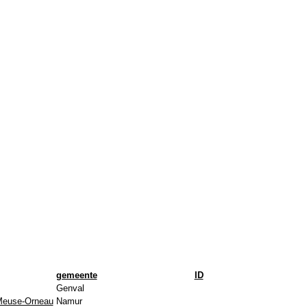
gemeente
ID
Genval
Meuse-Orneau
Namur