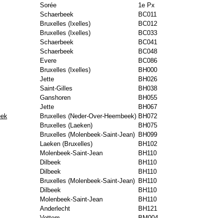
Sorée
1e Px
Schaerbeek
BC011
Bruxelles (Ixelles)
BC012
Bruxelles (Ixelles)
BC033
Schaerbeek
BC041
Schaerbeek
BC048
Evere
BC086
Bruxelles (Ixelles)
BH000
Jette
BH026
Saint-Gilles
BH038
Ganshoren
BH055
Jette
BH067
eek
Bruxelles (Neder-Over-Heembeek)
BH072
Bruxelles (Laeken)
BH075
Bruxelles (Molenbeek-Saint-Jean)
BH099
Laeken (Bruxelles)
BH102
Molenbeek-Saint-Jean
BH110
Dilbeek
BH110
Dilbeek
BH110
Bruxelles (Molenbeek-Saint-Jean)
BH110
Dilbeek
BH110
Molenbeek-Saint-Jean
BH110
Anderlecht
BH121
Vottem
BM004