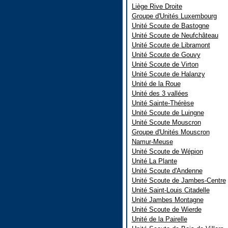
Liège Rive Droite
Groupe d'Unités Luxembourg
Unité Scoute de Bastogne
Unité Scoute de Neufchâteau
Unité Scoute de Libramont
Unité Scoute de Gouvy
Unité Scoute de Virton
Unité Scoute de Halanzy
Unité de la Roue
Unité des 3 vallées
Unité Sainte-Thérèse
Unité Scoute de Luingne
Unité Scoute Mouscron
Groupe d'Unités Mouscron
Namur-Meuse
Unité Scoute de Wépion
Unité La Plante
Unité Scoute d'Andenne
Unité Scoute de Jambes-Centre
Unité Saint-Louis Citadelle
Unité Jambes Montagne
Unité Scoute de Wierde
Unité de la Pairelle