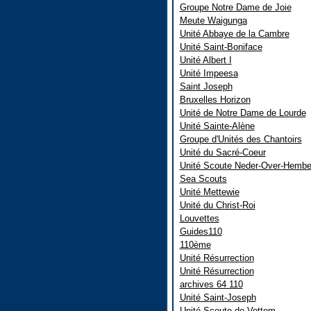
Groupe Notre Dame de Joie
Meute Waigunga
Unité Abbaye de la Cambre
Unité Saint-Boniface
Unité Albert I
Unité Impeesa
Saint Joseph
Bruxelles Horizon
Unité de Notre Dame de Lourde
Unité Sainte-Alène
Groupe d'Unités des Chantoirs
Unité du Sacré-Coeur
Unité Scoute Neder-Over-Hemb
Sea Scouts
Unité Mettewie
Unité du Christ-Roi
Louvettes
Guides110
110ème
Unité Résurrection
Unité Résurrection
archives 64 110
Unité Saint-Joseph
Unité Scoute de Vottem