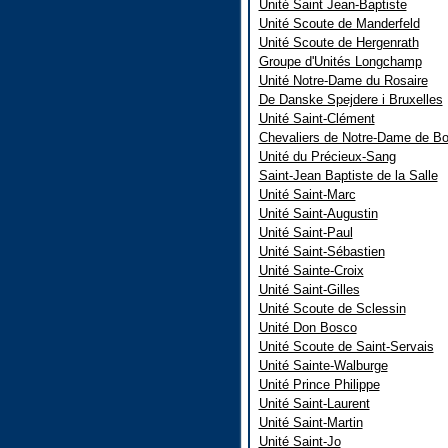
Unité Saint Jean-Baptiste
Unité Scoute de Manderfeld
Unité Scoute de Hergenrath
Groupe d'Unités Longchamp
Unité Notre-Dame du Rosaire
De Danske Spejdere i Bruxelles
Unité Saint-Clément
Chevaliers de Notre-Dame de Bo
Unité du Précieux-Sang
Saint-Jean Baptiste de la Salle
Unité Saint-Marc
Unité Saint-Augustin
Unité Saint-Paul
Unité Saint-Sébastien
Unité Sainte-Croix
Unité Saint-Gilles
Unité Scoute de Sclessin
Unité Don Bosco
Unité Scoute de Saint-Servais
Unité Sainte-Walburge
Unité Prince Philippe
Unité Saint-Laurent
Unité Saint-Martin
Unité Saint-Jo