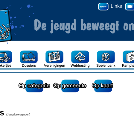
Links
s
(
Jeugdbewegingen
)