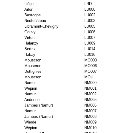
Liège
LRD
Arlon
LU000
Bastogne
LU002
Neufchâteau
LU003
Libramont-Chevigny
LU005
Gouvy
LU006
Virton
LU007
Halanzy
LU009
Bertrix
LU014
Habay
LU016
Mouscron
MO003
Mouscron
MO006
Dottignies
MO007
Mouscron
MOU
Namur
NM000
Wépion
NM001
Namur
NM002
Andenne
NM005
Jambes (Namur)
NM006
Namur
NM007
Jambes (Namur)
NM008
Wierde
NM009
Wépion
NM010