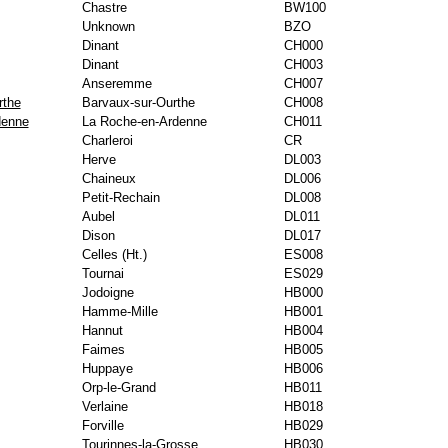
Chastre
BW100
Unknown
BZO
Dinant
CH000
Dinant
CH003
Anseremme
CH007
rthe
Barvaux-sur-Ourthe
CH008
denne
La Roche-en-Ardenne
CH011
Charleroi
CR
Herve
DL003
Chaineux
DL006
Petit-Rechain
DL008
Aubel
DL011
Dison
DL017
Celles (Ht.)
ES008
Tournai
ES029
Jodoigne
HB000
Hamme-Mille
HB001
Hannut
HB004
Faimes
HB005
Huppaye
HB006
Orp-le-Grand
HB011
Verlaine
HB018
Forville
HB029
Tourinnes-la-Grosse
HB030