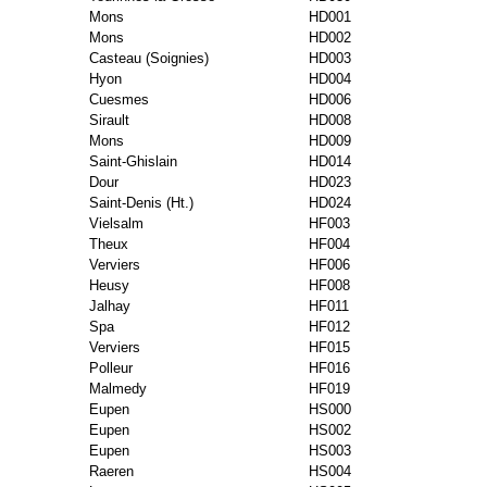
Mons
HD001
Mons
HD002
Casteau (Soignies)
HD003
Hyon
HD004
Cuesmes
HD006
Sirault
HD008
Mons
HD009
Saint-Ghislain
HD014
Dour
HD023
Saint-Denis (Ht.)
HD024
Vielsalm
HF003
Theux
HF004
Verviers
HF006
Heusy
HF008
Jalhay
HF011
Spa
HF012
Verviers
HF015
Polleur
HF016
Malmedy
HF019
Eupen
HS000
Eupen
HS002
Eupen
HS003
Raeren
HS004