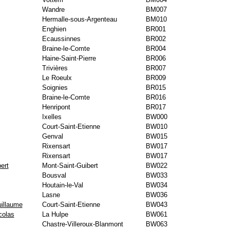
Wandre
BM007
Hermalle-sous-Argenteau
BM010
Enghien
BR001
Ecaussinnes
BR002
Braine-le-Comte
BR004
Haine-Saint-Pierre
BR006
Trivières
BR007
Le Roeulx
BR009
Soignies
BR015
Braine-le-Comte
BR016
Henripont
BR017
Ixelles
BW000
Court-Saint-Etienne
BW010
Genval
BW015
Rixensart
BW017
Rixensart
BW017
ert
Mont-Saint-Guibert
BW022
Bousval
BW033
Houtain-le-Val
BW034
Lasne
BW036
uillaume
Court-Saint-Etienne
BW043
colas
La Hulpe
BW061
Chastre-Villeroux-Blanmont
BW063