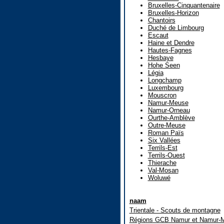
Bruxelles-Cinquantenaire
Bruxelles-Horizon
Chantoirs
Duché de Limbourg
Escaut
Haine et Dendre
Hautes-Fagnes
Hesbaye
Hohe Seen
Légia
Longchamp
Luxembourg
Mouscron
Namur-Meuse
Namur-Orneau
Ourthe-Amblève
Outre-Meuse
Roman Païs
Six Vallées
Terrils-Est
Terrils-Ouest
Thierache
Val-Mosan
Woluwé
naam
Trientale - Scouts de montagne
Régions GCB Namur et Namur-