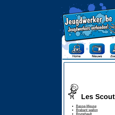
Les Scout
Basse-Meuse
Brabant wallon
Brunehault