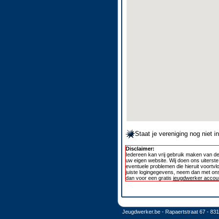
Staat je vereniging nog niet 
Disclaimer:
Iedereen kan vrij gebruik maken van de
uw eigen website. Wij doen ons uiterst
eventuele problemen die hieruit voortvl
juiste logingegevens, neem dan met ons
dan voor een gratis
jeugdwerker accoun
Jeugdwerker.be - Rapaertstraat 67 - 83