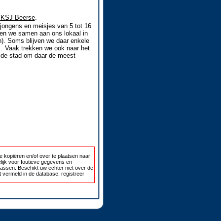
VKSJ Beerse
.
jongens en meisjes van 5 tot 16
en we samen aan ons lokaal in
n). Soms blijven we daar enkele
... Vaak trekken we ook naar het
, de stad om daar de meest
 kopiëren en/of over te plaatsen naar
lijk voor foutieve gegevens en
passen. Beschikt uw echter niet over de
 vermeld in de database, registreer