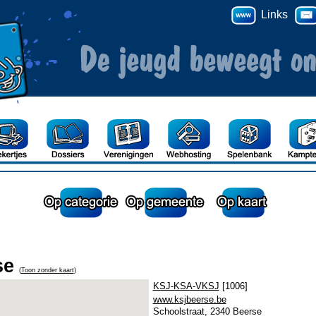
Links
se
(
Toon zonder kaart
)
KSJ-KSA-VKSJ
[1006]
www.ksjbeerse.be
Schoolstraat, 2340 Beerse