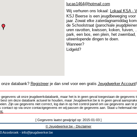
lucas1464@hotmail.com
Wij verhuren ons lokaal:
Lokaal KSA - 
KSJ Beerse is een jeugdbeweging voor 
jaar. Zowat elke zaterdagnamiddag kom
de Schoolstraat (parochiale jeugdpleine
uren ravotten, kwissen, koken, fuiven, 
park, een bos, een plein, het zwembad
uiteenlopende dingen te doen.
Wanneer?
Lidgeld?
in onze databank?
Registreer
je dan snel voor een gratis
Jeugdwerker Account
!
 gegevens uit onze jeugdwerkdatabank, maar het is in geen geval toegestaan de gegevens te
e best om deze databank actueel te houden, maar Jeugdwerker.be is in geen geval aansprake
oeien. Zijn uw gegevens niet correct, log dan in op het control panel om uw gegevens aan te 
 contact op via onze contactgegevens en wij passen de gegevens aan. Staat u helemaal niet
t.
[ Gegevens laatst gewijzigd op: 2015-01-03 ]
© Jeugdwerker.be - Disclaimer
10 Assebroek -
info@jeugdwerker.be