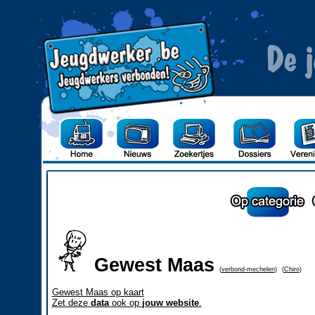
Gewest Maas
(
verbond-mechelen
)
(
Chiro
)
Gewest Maas op kaart
Zet deze
data
ook op
jouw website
.