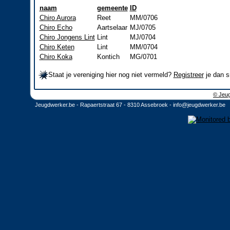
naam
gemeente
ID
Chiro Aurora
Reet
MM/0706
Chiro Echo
Aartselaar
MJ/0705
Chiro Jongens Lint
Lint
MJ/0704
Chiro Keten
Lint
MM/0704
Chiro Koka
Kontich
MG/0701
Staat je vereniging hier nog niet vermeld?
Registreer
je dan s
© Jeug
Jeugdwerker.be - Rapaertstraat 67 - 8310 Assebroek -
info@jeugdwerker.be