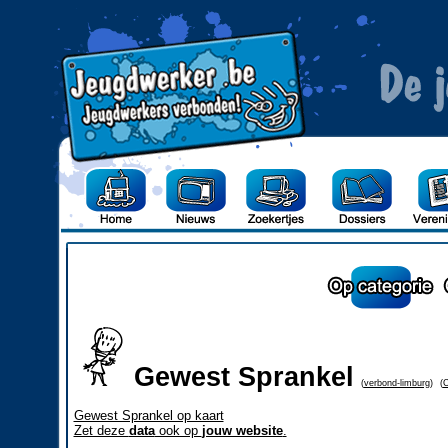
Gewest Sprankel
(
verbond-limburg
)
(
C
Gewest Sprankel op kaart
Zet deze
data
ook op
jouw website
.