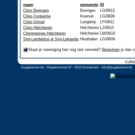
naam
gemeente
ID
Chiro Beringen
Beringen
LG/0612
Chiro Fonteintje
Koersel
LG/0606
Chiro Gijmel
Langdorp
LP/0611
Chiro Helchteren
Helchteren
LJ/0610
Chiromeisjes Helchteren
Helchteren
LM/0610
Sint-Lambertus & Sint-Lutgardis
Houthalen
LG/0609
Staat je vereniging hier nog niet vermeld?
Registreer
je dan s
© Jeug
Jeugdwerker.be - Rapaertstraat 67 - 8310 Assebroek -
info@jeugdwerker.be