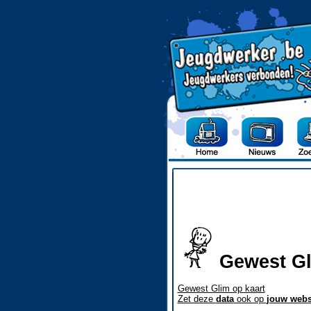
Gewest G
Gewest Glim op kaart
Zet deze
data
ook op
jouw webs