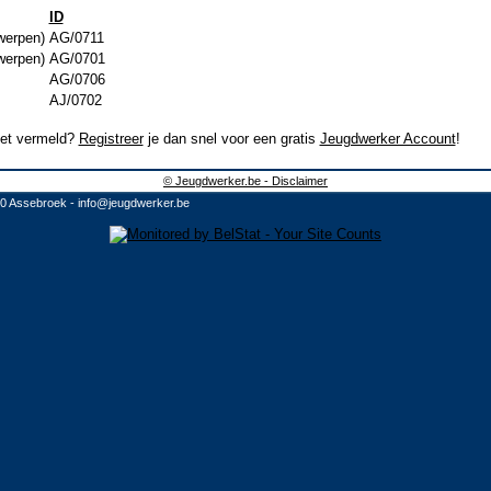
ID
werpen)
AG/0711
werpen)
AG/0701
AG/0706
AJ/0702
niet vermeld?
Registreer
je dan snel voor een gratis
Jeugdwerker Account
!
© Jeugdwerker.be - Disclaimer
10 Assebroek -
info@jeugdwerker.be