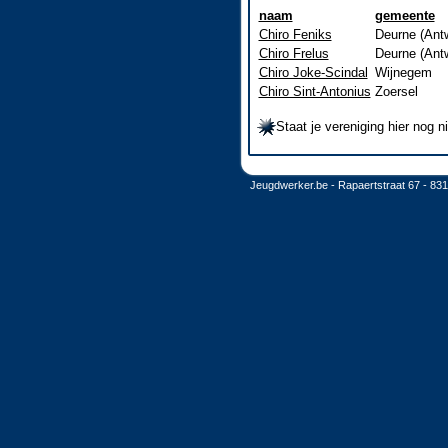
naam
gemeente
Chiro Feniks
Deurne (Ant
Chiro Frelus
Deurne (Ant
Chiro Joke-Scindal
Wijnegem
Chiro Sint-Antonius
Zoersel
Staat je vereniging hier nog 
Jeugdwerker.be - Rapaertstraat 67 - 83