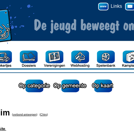
Links
lim
(
verbond-antwerpen
)
(
Chiro
)
ite
.