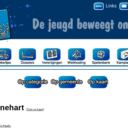
Links
nehart
(
Toon op kaart
)
ichiels