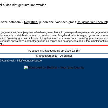
al al dan niet gehuurd kan worden.
in onze databank?
Registreer
je dan snel voor een gratis
Jeugdwerker Account
!
 gegevens uit onze jeugdwerkdatabank, maar het is in geen geval toegestaan de gegevens te
e best om deze databank actueel te houden, maar Jeugdwerker.be is in geen geval aansprake
oeien. Zijn uw gegevens niet correct, log dan in op het control panel om uw gegevens aan te 
 contact op via onze contactgegevens en wij passen de gegevens aan. Staat u helemaal niet
t.
[ Gegevens laatst gewijzigd op: 2009-02-15 ]
© Jeugdwerker.be - Disclaimer
10 Assebroek -
info@jeugdwerker.be