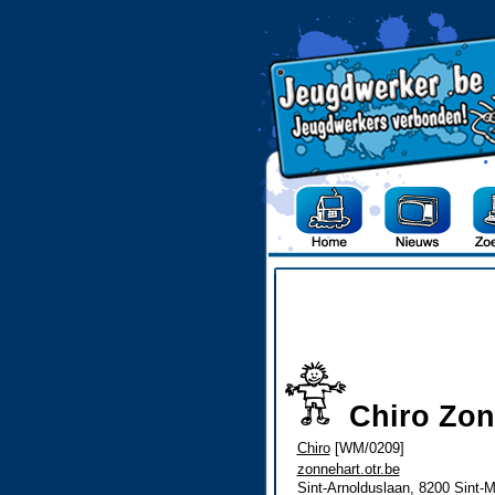
Chiro Zon
Chiro
[WM/0209]
zonnehart.otr.be
Sint-Arnolduslaan, 8200 Sint-M