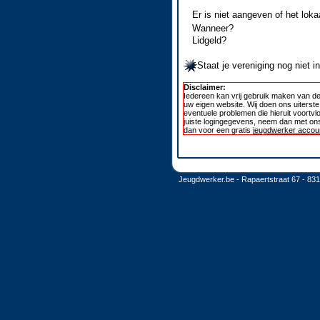
Er is niet aangeven of het loka
Wanneer?
Lidgeld?
Staat je vereniging nog niet 
Disclaimer:
Iedereen kan vrij gebruik maken van de
uw eigen website. Wij doen ons uiterst
eventuele problemen die hieruit voortvl
juiste logingegevens, neem dan met ons
dan voor een gratis
jeugdwerker accoun
Jeugdwerker.be - Rapaertstraat 67 - 83