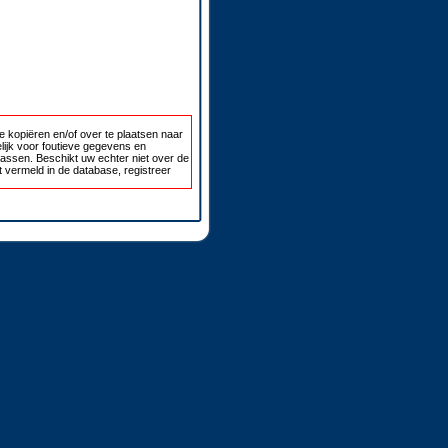
 kopiëren en/of over te plaatsen naar
lijk voor foutieve gegevens en
passen. Beschikt uw echter niet over de
 vermeld in de database, registreer