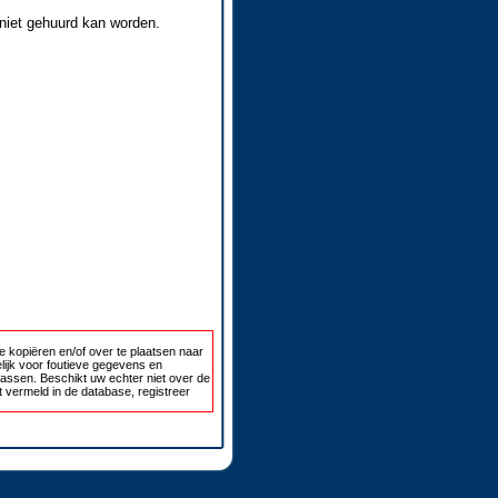
 niet gehuurd kan worden.
 kopiëren en/of over te plaatsen naar
lijk voor foutieve gegevens en
passen. Beschikt uw echter niet over de
 vermeld in de database, registreer