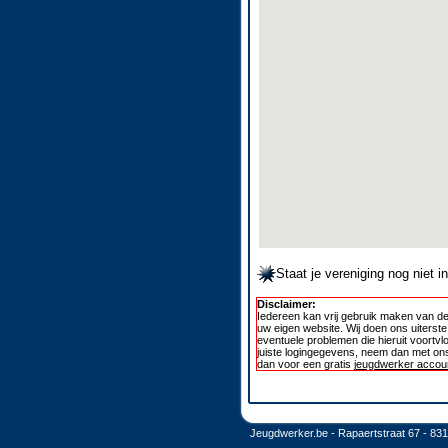
Staat je vereniging nog niet 
Disclaimer:
Iedereen kan vrij gebruik maken van de
uw eigen website. Wij doen ons uiterst
eventuele problemen die hieruit voortvl
juiste logingegevens, neem dan met ons
dan voor een gratis
jeugdwerker accoun
Jeugdwerker.be - Rapaertstraat 67 - 83