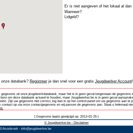
Er is niet aangeven of het lokaal al dan
Wanneer?
Lidgeld?
in onze databank?
Registreer
je dan snel voor een gratis
Jeugdwerker Account
!
 gegevens uit onze jeugdwerkdatabank, maar het is in geen geval toegestaan de gegevens te
e best om deze databank actueel te houden, maar Jeugdwerker.be is in geen geval aansprake
oeien. Zijn uw gegevens niet correct, log dan in op het control panel om uw gegevens aan te 
 contact op via onze contactgegevens en wij passen de gegevens aan. Staat u helemaal niet
t.
[ Gegevens laatst gewijzigd op: 2013-01-25 ]
© Jeugdwerker.be - Disclaimer
10 Assebroek -
info@jeugdwerker.be