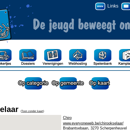
Links
elaar
(
Toon zonder kaart
)
Chiro
www.everyoneweb.be/chirookselaar/
Brabantsebaan, 3270 Scherpenheuvel