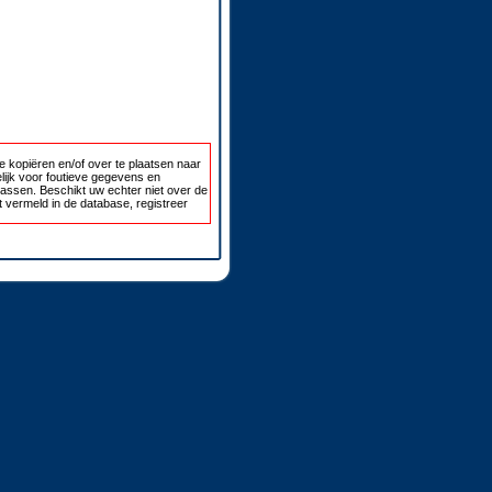
 kopiëren en/of over te plaatsen naar
lijk voor foutieve gegevens en
passen. Beschikt uw echter niet over de
 vermeld in de database, registreer