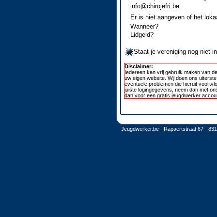
info@chirojefri.be
Er is niet aangeven of het loka
Wanneer?
Lidgeld?
Staat je vereniging nog niet 
Disclaimer:
Iedereen kan vrij gebruik maken van de
uw eigen website. Wij doen ons uiterst
eventuele problemen die hieruit voortvl
juiste logingegevens, neem dan met ons
dan voor een gratis
jeugdwerker accoun
Jeugdwerker.be - Rapaertstraat 67 - 83