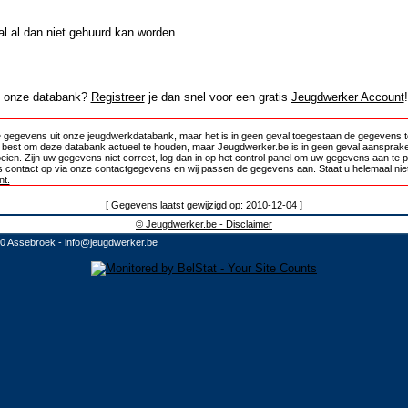
al al dan niet gehuurd kan worden.
in onze databank?
Registreer
je dan snel voor een gratis
Jeugdwerker Account
!
 gegevens uit onze jeugdwerkdatabank, maar het is in geen geval toegestaan de gegevens te
e best om deze databank actueel te houden, maar Jeugdwerker.be is in geen geval aansprake
oeien. Zijn uw gegevens niet correct, log dan in op het control panel om uw gegevens aan te 
 contact op via onze contactgegevens en wij passen de gegevens aan. Staat u helemaal niet
t.
[ Gegevens laatst gewijzigd op: 2010-12-04 ]
© Jeugdwerker.be - Disclaimer
10 Assebroek -
info@jeugdwerker.be