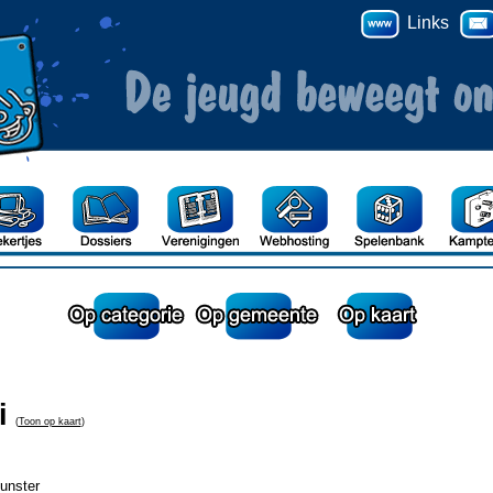
Links
i
(
Toon op kaart
)
unster