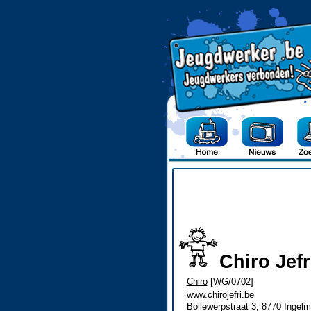
Chiro Jefr
Chiro
[WG/0702]
www.chirojefri.be
Bollewerpstraat 3, 8770 Ingelm