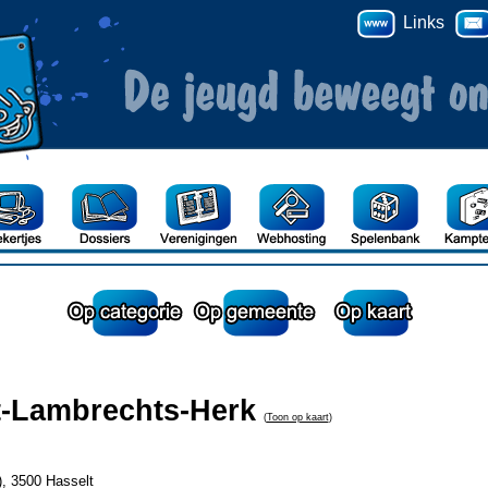
Links
t-Lambrechts-Herk
(
Toon op kaart
)
), 3500 Hasselt