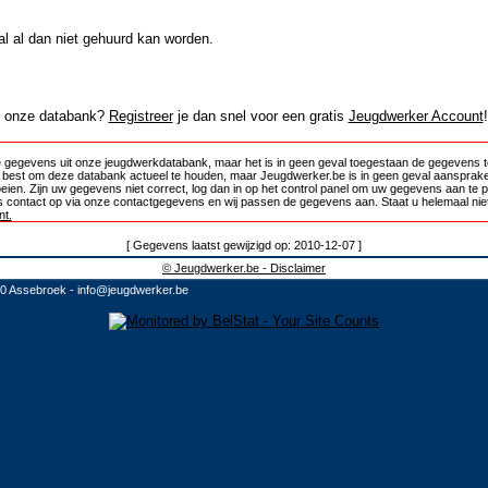
al al dan niet gehuurd kan worden.
in onze databank?
Registreer
je dan snel voor een gratis
Jeugdwerker Account
!
 gegevens uit onze jeugdwerkdatabank, maar het is in geen geval toegestaan de gegevens te
e best om deze databank actueel te houden, maar Jeugdwerker.be is in geen geval aansprake
oeien. Zijn uw gegevens niet correct, log dan in op het control panel om uw gegevens aan te 
 contact op via onze contactgegevens en wij passen de gegevens aan. Staat u helemaal niet
t.
[ Gegevens laatst gewijzigd op: 2010-12-07 ]
© Jeugdwerker.be - Disclaimer
10 Assebroek -
info@jeugdwerker.be