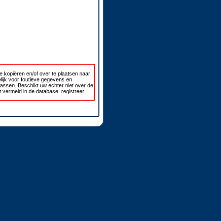
 kopiëren en/of over te plaatsen naar
lijk voor foutieve gegevens en
passen. Beschikt uw echter niet over de
 vermeld in de database, registreer