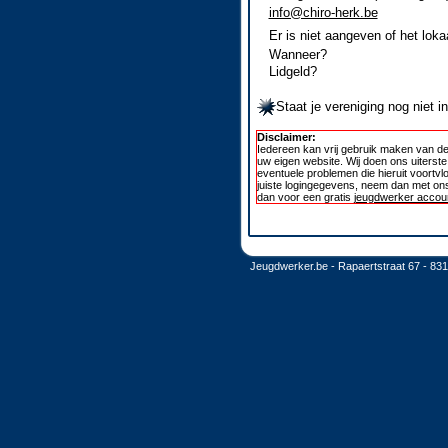
info@chiro-herk.be
Er is niet aangeven of het loka
Wanneer?
Lidgeld?
Staat je vereniging nog niet 
Disclaimer:
Iedereen kan vrij gebruik maken van de
uw eigen website. Wij doen ons uiterst
eventuele problemen die hieruit voortvl
juiste logingegevens, neem dan met ons
dan voor een gratis
jeugdwerker accoun
Jeugdwerker.be - Rapaertstraat 67 - 83