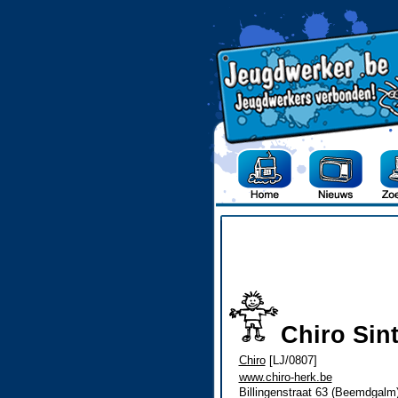
Chiro Sin
Chiro
[LJ/0807]
www.chiro-herk.be
Billingenstraat 63 (Beemdgalm