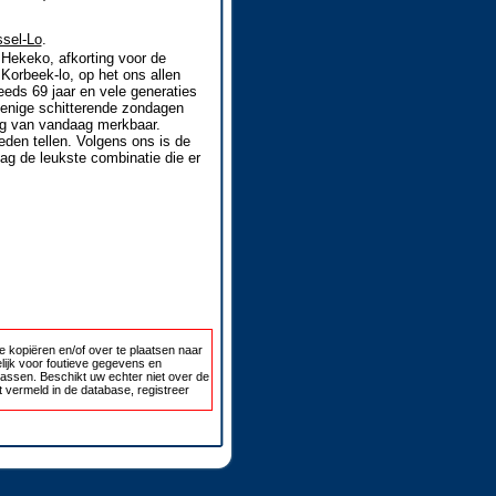
ssel-Lo
.
 Hekeko, afkorting voor de
orbeek-lo, op het ons allen
eds 69 jaar en vele generaties
menige schitterende zondagen
dag van vandaag merkbaar.
eden tellen. Volgens ons is de
ag de leukste combinatie die er
 kopiëren en/of over te plaatsen naar
lijk voor foutieve gegevens en
passen. Beschikt uw echter niet over de
 vermeld in de database, registreer