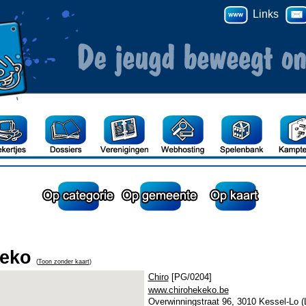
Links
keko
(
Toon zonder kaart
)
Chiro
[PG/0204]
www.chirohekeko.be
Overwinningstraat 96, 3010 Kessel-Lo (