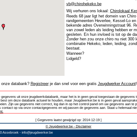
vb@chirohekeko.be
Wij verhuren ons lokaal:
Chirolokaal Ke
Reeds 68 jaar ligt het domein van Chiro
randgemeenten Heverlee, Kessel-Lo en K
bekende adres Overwinningstraat 96. Re
van zowel leden als leiding hebben er 
gesleten. En hun invloed is tot op de 
Zonder hen zou onze chiro nu niet 300 l
combinatie Hekeko, leden, leiding, zond
bestaat.
Wanneer?
Lidgeld?
in onze databank?
Registreer
je dan snel voor een gratis
Jeugdwerker Account
!
 gegevens uit onze jeugdwerkdatabank, maar het is in geen geval toegestaan de gegevens te
e best om deze databank actueel te houden, maar Jeugdwerker.be is in geen geval aansprake
oeien. Zijn uw gegevens niet correct, log dan in op het control panel om uw gegevens aan te 
 contact op via onze contactgegevens en wij passen de gegevens aan. Staat u helemaal niet
t.
[ Gegevens laatst gewijzigd op: 2014-12-19 ]
© Jeugdwerker.be - Disclaimer
10 Assebroek -
info@jeugdwerker.be