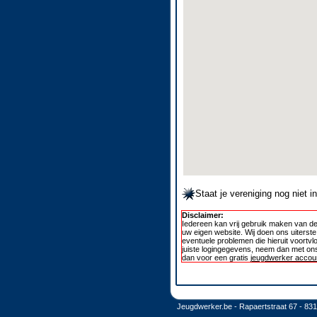
Staat je vereniging nog niet 
Disclaimer:
Iedereen kan vrij gebruik maken van de
uw eigen website. Wij doen ons uiterst
eventuele problemen die hieruit voortvl
juiste logingegevens, neem dan met ons
dan voor een gratis
jeugdwerker accoun
Jeugdwerker.be - Rapaertstraat 67 - 83